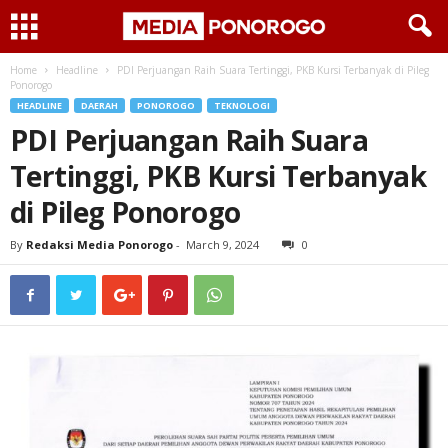
Home
Headline
PDI Perjuangan Raih Suara Tertinggi, PKB Kursi Terbanyak di Pileg
Ponorogo
HEADLINE
DAERAH
PONOROGO
TEKNOLOGI
PDI Perjuangan Raih Suara
Tertinggi, PKB Kursi Terbanyak
di Pileg Ponorogo
By
Redaksi Media Ponorogo
-
March 9, 2024
0