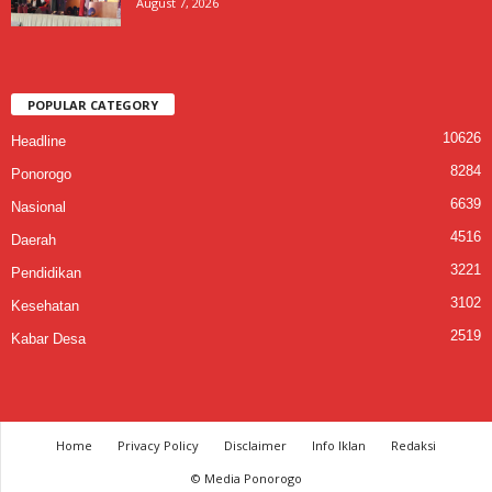
August 7, 2026
POPULAR CATEGORY
10626
Headline
8284
Ponorogo
6639
Nasional
4516
Daerah
3221
Pendidikan
3102
Kesehatan
2519
Kabar Desa
Home
Privacy Policy
Disclaimer
Info Iklan
Redaksi
© Media Ponorogo