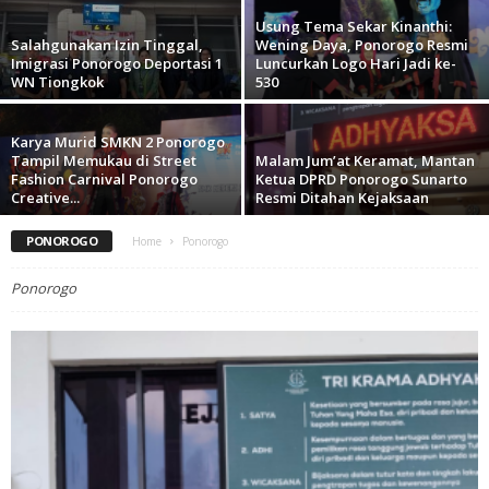
Usung Tema Sekar Kinanthi:
Salahgunakan Izin Tinggal,
Wening Daya, Ponorogo Resmi
Imigrasi Ponorogo Deportasi 1
Luncurkan Logo Hari Jadi ke-
WN Tiongkok
530
Karya Murid SMKN 2 Ponorogo
Tampil Memukau di Street
Malam Jum’at Keramat, Mantan
Fashion Carnival Ponorogo
Ketua DPRD Ponorogo Sunarto
Creative...
Resmi Ditahan Kejaksaan
PONOROGO
Home
Ponorogo
Ponorogo