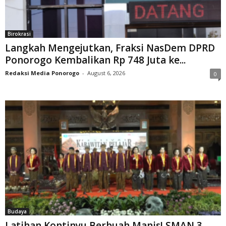
Birokrasi
Langkah Mengejutkan, Fraksi NasDem DPRD
Ponorogo Kembalikan Rp 748 Juta ke...
Redaksi Media Ponorogo
-
August 6, 2026
0
Budaya
Latihan Kontinyu Berbuah Manis! SMAN 3