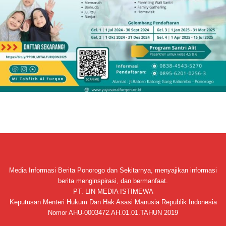
Media Informasi Berita Ponorogo dan Sekitarnya, menyajikan informasi
berita menginspirasi, dan bermanfaat.
PT. LIN MEDIA ISTIMEWA
Keputusan Menteri Hukum Dan Hak Asasi Manusia Republik Indonesia
Nomor AHU-0003472.AH.01.01.TAHUN 2019