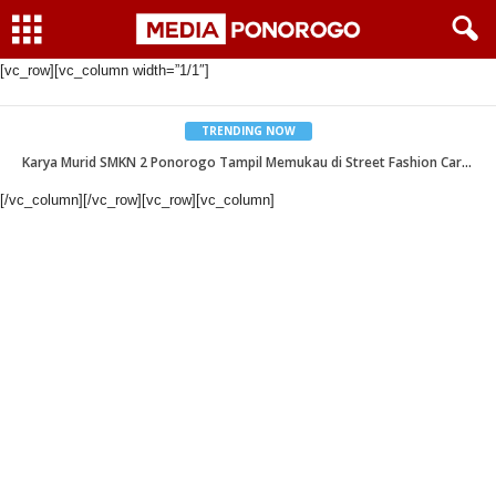
[vc_row][vc_column width=”1/1″]
TRENDING NOW
Karya Murid SMKN 2 Ponorogo Tampil Memukau di Street Fashion Carnival Ponorogo Creative Festival 2026
Kantor Imigrasi Ponorogo Raih 6 Penghargaan Atas Capaian Kinerja Semester I Tahun 2026 dari Kanwil Ditjen Imigrasi Jawa Timur
[/vc_column][/vc_row][vc_row][vc_column]