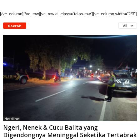
[/vc_column][/vc_row][vc_row el_class=”td-ss-row”][vc_column width=”2/3″]
Daerah
All
Headline
Ngeri, Nenek & Cucu Balita yang
Digendongnya Meninggal Seketika Tertabrak