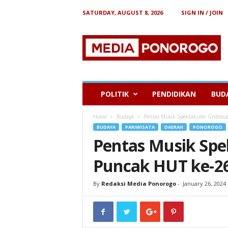
SATURDAY, AUGUST 8, 2026
SIGN IN / JOIN
B
e
r
i
t
a
P
POLITIK
PENDIDIKAN
BUD
o
n
Home
Budaya
Pentas Musik Spektakuler Gildcou
o
BUDAYA
PARIWISATA
DAERAH
PONOROGO
r
Pentas Musik Spek
o
g
Puncak HUT ke-2
o
By
Redaksi Media Ponorogo
-
January 26, 2024