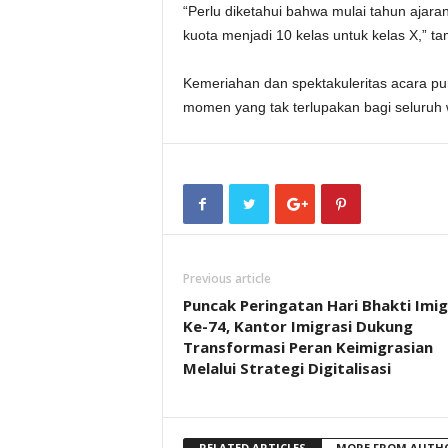
“Perlu diketahui bahwa mulai tahun aja
kuota menjadi 10 kelas untuk kelas X,” t
Kemeriahan dan spektakuleritas acara p
momen yang tak terlupakan bagi seluruh 
Previous article
Puncak Peringatan Hari Bhakti Imig
Ke-74, Kantor Imigrasi Dukung
Transformasi Peran Keimigrasian
Melalui Strategi Digitalisasi
RELATED ARTICLES
MORE FROM AUTH