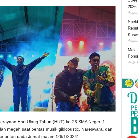
Stree
2026
August
Spekt
Rebut
Karaw
August
Mala
Ponor
August
erayaan Hari Ulang Tahun (HUT) ke-26 SMA Negeri 1
n megah saat pentas musik gildcoustic, Nareswara, dan
penonton pada Jumat malam (26/1/2024).