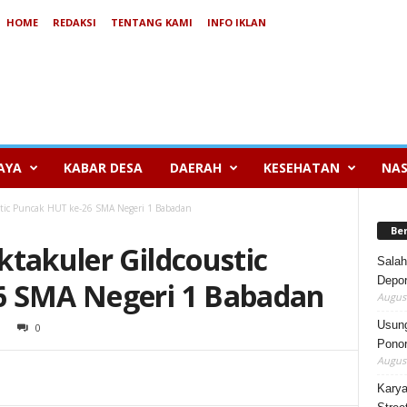
HOME
REDAKSI
TENTANG KAMI
INFO IKLAN
AYA
KABAR DESA
DAERAH
KESEHATAN
NAS
stic Puncak HUT ke-26 SMA Negeri 1 Babadan
Be
takuler Gildcoustic
Salah
Depor
6 SMA Negeri 1 Babadan
August
Usung
0
Ponor
August
Karya