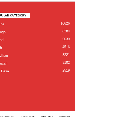
PULAR CATEGORY
10626
ine
8284
ogo
6639
nal
4516
h
3221
dikan
3102
atan
2519
 Desa
acy Policy
Disclaimer
Info Iklan
Redaksi