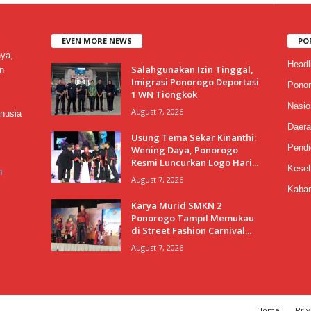
EVEN MORE NEWS
PO
nya,
Headl
Salahgunakan Izin Tinggal,
n
Imigrasi Ponorogo Deportasi
Ponor
1 WN Tiongkok
Nasio
August 7, 2026
nusia
Daera
Usung Tema Sekar Kinanthi:
Pendi
Wening Daya, Ponorogo
Resmi Luncurkan Logo Hari...
Keseh
m
August 7, 2026
Kabar
Karya Murid SMKN 2
Ponorogo Tampil Memukau
di Street Fashion Carnival...
August 7, 2026
Home
Priv