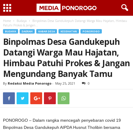
Home
Budaya
Binpolmas Desa Gandukepuh Datangi Warga Mau Hajatan, Himbau
Patuhi Prokes & Jangan...
BUDAYA
DAERAH
KABAR DESA
KESEHATAN
PONOROGO
Binpolmas Desa Gandukepuh
Datangi Warga Mau Hajatan,
Himbau Patuhi Prokes & Jangan
Mengundang Banyak Tamu
By
Redaksi Media Ponorogo
-
May 25, 2021
0
PONOROGO – Dalam rangka mencegah penyebaran covid 19
Binpolmas Desa Gandukepuh AIPDA Husnut Tholibin bersama