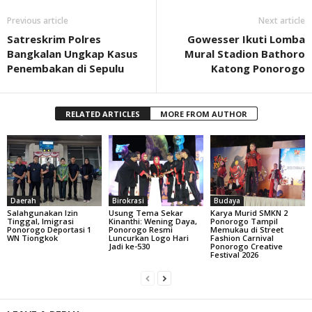
Previous article
Next article
Satreskrim Polres
Gowesser Ikuti Lomba
Bangkalan Ungkap Kasus
Mural Stadion Bathoro
Penembakan di Sepulu
Katong Ponorogo
RELATED ARTICLES
MORE FROM AUTHOR
Daerah
Birokrasi
Budaya
Salahgunakan Izin
Usung Tema Sekar
Karya Murid SMKN 2
Tinggal, Imigrasi
Kinanthi: Wening Daya,
Ponorogo Tampil
Ponorogo Deportasi 1
Ponorogo Resmi
Memukau di Street
WN Tiongkok
Luncurkan Logo Hari
Fashion Carnival
Jadi ke-530
Ponorogo Creative
Festival 2026