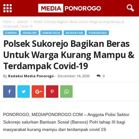
Home
Daerah
Polsek Sukorejo Bagikan Beras Untuk Warga Kurang Mampu &
Terdampak Covid-19
DAERAH
HEADLINE
KABAR DESA
KESEHATAN
PONOROGO
Polsek Sukorejo Bagikan Beras
Untuk Warga Kurang Mampu &
Terdampak Covid-19
By
Redaksi Media Ponorogo
-
December 14, 2020
0
PONOROGO, MEDIAPONOROGO.COM – Anggota Polisi Sektor
Sukorejo salurkan Bantuan Sosial (Bansos) Polri tahap III bagi
masyarakat kurang mampu dan terdampak covid 19.