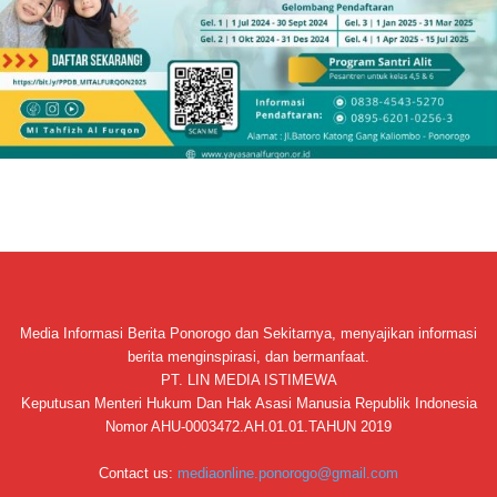
Media Informasi Berita Ponorogo dan Sekitarnya, menyajikan informasi
berita menginspirasi, dan bermanfaat.
PT. LIN MEDIA ISTIMEWA
Keputusan Menteri Hukum Dan Hak Asasi Manusia Republik Indonesia
Nomor AHU-0003472.AH.01.01.TAHUN 2019
Contact us:
mediaonline.ponorogo@gmail.com