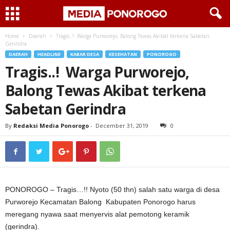
Home
Daerah
Tragis..! Warga Purworejo, Balong Tewas Akibat terkena Sabetan
Gerindra
DAERAH
HEADLINE
KABAR DESA
KESEHATAN
PONOROGO
Tragis..! Warga Purworejo,
Balong Tewas Akibat terkena
Sabetan Gerindra
By
Redaksi Media Ponorogo
-
December 31, 2019
0
PONOROGO – Tragis…!! Nyoto (50 thn) salah satu warga di desa
Purworejo Kecamatan Balong Kabupaten Ponorogo harus
meregang nyawa saat menyervis alat pemotong keramik
(gerindra).