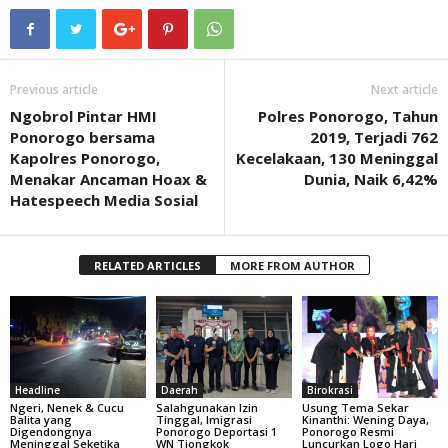
Previous article
Next article
Ngobrol Pintar HMI
Polres Ponorogo, Tahun
Ponorogo bersama
2019, Terjadi 762
Kapolres Ponorogo,
Kecelakaan, 130 Meninggal
Menakar Ancaman Hoax &
Dunia, Naik 6,42%
Hatespeech Media Sosial
RELATED ARTICLES
MORE FROM AUTHOR
Headline
Daerah
Birokrasi
Ngeri, Nenek & Cucu
Salahgunakan Izin
Usung Tema Sekar
Balita yang
Tinggal, Imigrasi
Kinanthi: Wening Daya,
Digendongnya
Ponorogo Deportasi 1
Ponorogo Resmi
Meninggal Seketika
WN Tiongkok
Luncurkan Logo Hari