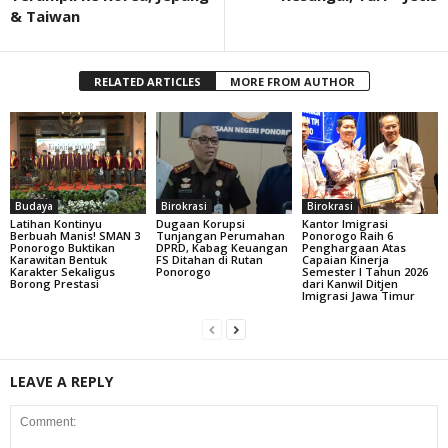
& Taiwan
RELATED ARTICLES
MORE FROM AUTHOR
Budaya
Birokrasi
Birokrasi
Latihan Kontinyu
Dugaan Korupsi
Kantor Imigrasi
Berbuah Manis! SMAN 3
Tunjangan Perumahan
Ponorogo Raih 6
Ponorogo Buktikan
DPRD, Kabag Keuangan
Penghargaan Atas
Karawitan Bentuk
FS Ditahan di Rutan
Capaian Kinerja
Karakter Sekaligus
Ponorogo
Semester I Tahun 2026
Borong Prestasi
dari Kanwil Ditjen
Imigrasi Jawa Timur
LEAVE A REPLY