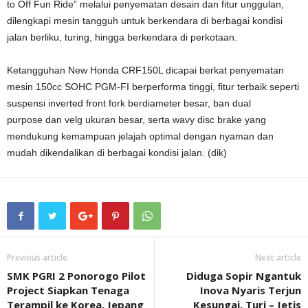
to Off Fun Ride” melalui penyematan desain dan fitur unggulan,
dilengkapi mesin tangguh untuk berkendara di berbagai kondisi
jalan berliku, turing, hingga berkendara di perkotaan.
Ketangguhan New Honda CRF150L dicapai berkat penyematan
mesin 150cc SOHC PGM-FI berperforma tinggi, fitur terbaik seperti
suspensi inverted front fork berdiameter besar, ban dual
purpose dan velg ukuran besar, serta wavy disc brake yang
mendukung kemampuan jelajah optimal dengan nyaman dan
mudah dikendalikan di berbagai kondisi jalan. (dik)
Previous article
Next article
SMK PGRI 2 Ponorogo Pilot
Diduga Sopir Ngantuk
Project Siapkan Tenaga
Inova Nyaris Terjun
Terampil ke Korea, Jepang
Kesungai, Turi – Jetis