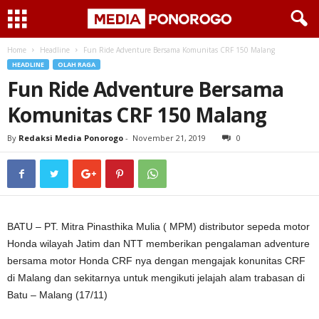
Home
Headline
Fun Ride Adventure Bersama Komunitas CRF 150 Malang
HEADLINE
OLAH RAGA
Fun Ride Adventure Bersama
Komunitas CRF 150 Malang
By
Redaksi Media Ponorogo
-
November 21, 2019
0
BATU – PT. Mitra Pinasthika Mulia ( MPM) distributor sepeda motor
Honda wilayah Jatim dan NTT memberikan pengalaman adventure
bersama motor Honda CRF nya dengan mengajak konunitas CRF
di Malang dan sekitarnya untuk mengikuti jelajah alam trabasan di
Batu – Malang (17/11)