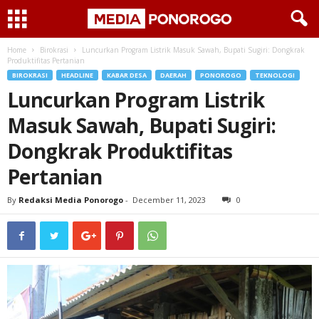
Home
Birokrasi
Luncurkan Program Listrik Masuk Sawah, Bupati Sugiri: Dongkrak
Produktifitas Pertanian
BIROKRASI
HEADLINE
KABAR DESA
DAERAH
PONOROGO
TEKNOLOGI
Luncurkan Program Listrik
Masuk Sawah, Bupati Sugiri:
Dongkrak Produktifitas
Pertanian
By
Redaksi Media Ponorogo
-
December 11, 2023
0