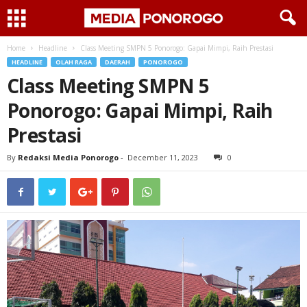
Home
Headline
Class Meeting SMPN 5 Ponorogo: Gapai Mimpi, Raih Prestasi
HEADLINE
OLAH RAGA
DAERAH
PONOROGO
Class Meeting SMPN 5
Ponorogo: Gapai Mimpi, Raih
Prestasi
By
Redaksi Media Ponorogo
-
December 11, 2023
0