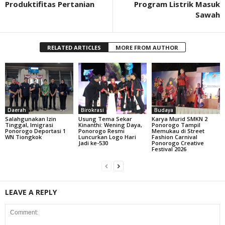
Produktifitas Pertanian
Program Listrik Masuk
Sawah
RELATED ARTICLES
MORE FROM AUTHOR
Daerah
Birokrasi
Budaya
Salahgunakan Izin
Usung Tema Sekar
Karya Murid SMKN 2
Tinggal, Imigrasi
Kinanthi: Wening Daya,
Ponorogo Tampil
Ponorogo Deportasi 1
Ponorogo Resmi
Memukau di Street
WN Tiongkok
Luncurkan Logo Hari
Fashion Carnival
Jadi ke-530
Ponorogo Creative
Festival 2026
LEAVE A REPLY