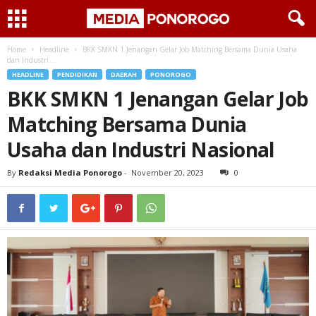
Home
Headline
BKK SMKN 1 Jenangan Gelar Job Matching Bersama Dunia Usaha
dan Industri...
HEADLINE
PENDIDIKAN
DAERAH
PONOROGO
BKK SMKN 1 Jenangan Gelar Job
Matching Bersama Dunia
Usaha dan Industri Nasional
By
Redaksi Media Ponorogo
-
November 20, 2023
0