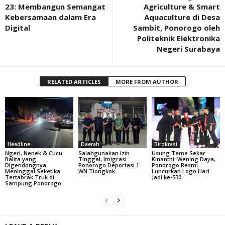
23: Membangun Semangat
Agriculture & Smart
Kebersamaan dalam Era
Aquaculture di Desa
Digital
Sambit, Ponorogo oleh
Politeknik Elektronika
Negeri Surabaya
RELATED ARTICLES
MORE FROM AUTHOR
Headline
Daerah
Birokrasi
Ngeri, Nenek & Cucu
Salahgunakan Izin
Usung Tema Sekar
Balita yang
Tinggal, Imigrasi
Kinanthi: Wening Daya,
Digendongnya
Ponorogo Deportasi 1
Ponorogo Resmi
Meninggal Seketika
WN Tiongkok
Luncurkan Logo Hari
Tertabrak Truk di
Jadi ke-530
Sampung Ponorogo