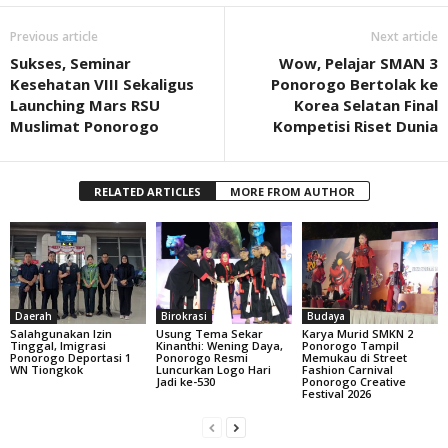
Previous article
Next article
Sukses, Seminar
Wow, Pelajar SMAN 3
Kesehatan VIII Sekaligus
Ponorogo Bertolak ke
Launching Mars RSU
Korea Selatan Final
Muslimat Ponorogo
Kompetisi Riset Dunia
RELATED ARTICLES
MORE FROM AUTHOR
Daerah
Birokrasi
Budaya
Salahgunakan Izin
Usung Tema Sekar
Karya Murid SMKN 2
Tinggal, Imigrasi
Kinanthi: Wening Daya,
Ponorogo Tampil
Ponorogo Deportasi 1
Ponorogo Resmi
Memukau di Street
WN Tiongkok
Luncurkan Logo Hari
Fashion Carnival
Jadi ke-530
Ponorogo Creative
Festival 2026