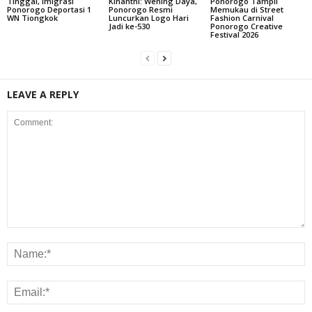
Tinggal, Imigrasi
Kinanthi: Wening Daya,
Ponorogo Tampil
Ponorogo Deportasi 1
Ponorogo Resmi
Memukau di Street
WN Tiongkok
Luncurkan Logo Hari
Fashion Carnival
Jadi ke-530
Ponorogo Creative
Festival 2026
LEAVE A REPLY