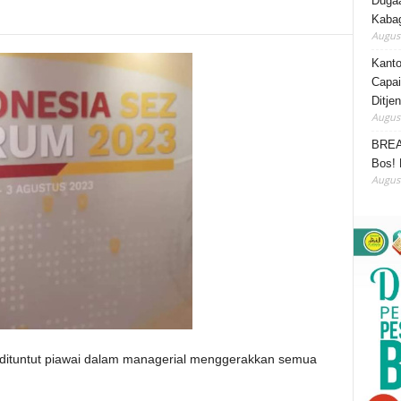
Duga
Kabag
August
Kanto
Capai
Ditje
August
BREA
Bos! 
August
dituntut piawai dalam managerial menggerakkan semua