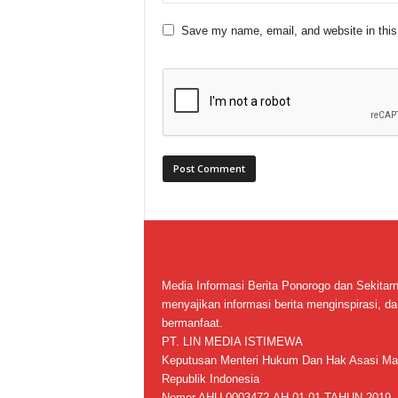
Save my name, email, and website in this
Media Informasi Berita Ponorogo dan Sekitar
menyajikan informasi berita menginspirasi, da
bermanfaat.
PT. LIN MEDIA ISTIMEWA
Keputusan Menteri Hukum Dan Hak Asasi Ma
Republik Indonesia
Nomor AHU-0003472.AH.01.01.TAHUN 2019