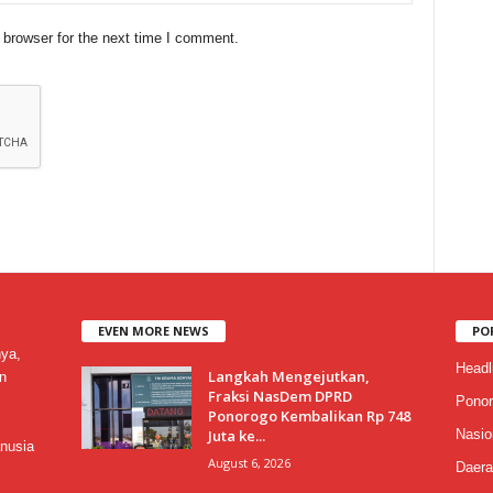
 browser for the next time I comment.
EVEN MORE NEWS
PO
nya,
Headl
Langkah Mengejutkan,
n
Fraksi NasDem DPRD
Ponor
Ponorogo Kembalikan Rp 748
Juta ke...
Nasio
nusia
August 6, 2026
Daera