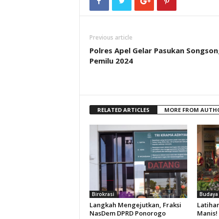
Previous article
Polres Apel Gelar Pasukan Songson
Pemilu 2024
RELATED ARTICLES
MORE FROM AUTH
Birokrasi
Budaya
Langkah Mengejutkan, Fraksi
Latiha
NasDem DPRD Ponorogo
Manis!