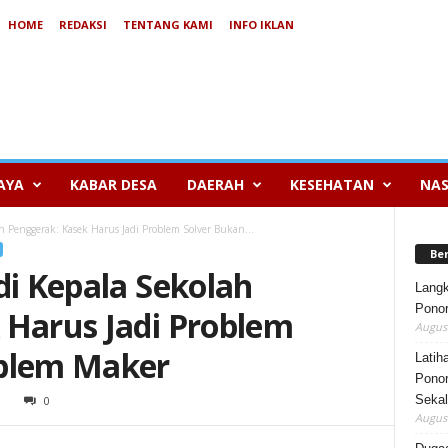
HOME
REDAKSI
TENTANG KAMI
INFO IKLAN
AYA
KABAR DESA
DAERAH
KESEHATAN
NAS
h Penggerak: Kasek Harus Jadi Problem Solver Bukan...
Be
di Kepala Sekolah
Lang
Ponor
 Harus Jadi Problem
August
oblem Maker
Latih
Ponor
Sekal
3
0
August