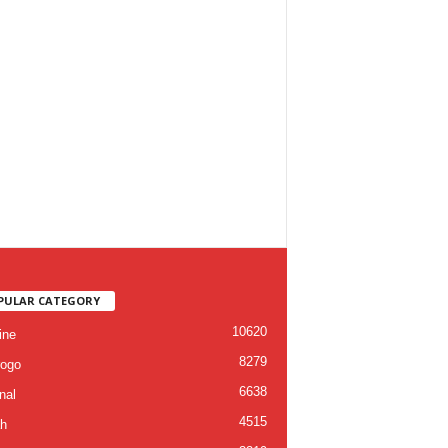
PULAR CATEGORY
10620
ine
8279
ogo
6638
nal
4515
h