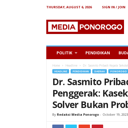
THURSDAY, AUGUST 6, 2026
SIGN IN / JOIN
B
e
r
i
t
a
P
POLITIK
PENDIDIKAN
BUD
o
n
Home
Headline
Dr. Sasmito Pribadi Kepala Sekola
o
HEADLINE
PENDIDIKAN
DAERAH
PONOROGO
r
Dr. Sasmito Priba
o
g
Penggerak: Kasek
o
Solver Bukan Pr
By
Redaksi Media Ponorogo
-
October 19, 202