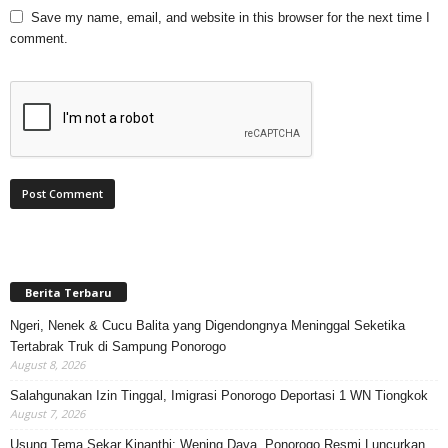
Save my name, email, and website in this browser for the next time I
comment.
Berita Terbaru
Ngeri, Nenek & Cucu Balita yang Digendongnya Meninggal Seketika
Tertabrak Truk di Sampung Ponorogo
August 8, 2026
Salahgunakan Izin Tinggal, Imigrasi Ponorogo Deportasi 1 WN Tiongkok
August 7, 2026
Usung Tema Sekar Kinanthi: Wening Daya, Ponorogo Resmi Luncurkan