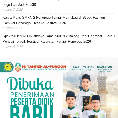
Logo Hari Jadi ke-530
August 7, 2026
Karya Murid SMKN 2 Ponorogo Tampil Memukau di Street Fashion
Carnival Ponorogo Creative Festival 2026
August 7, 2026
Spektakuler! Kulup Budaya Laras SMPN 2 Balong Rebut Kembali Juara 1
Penyaji Terbaik Festival Karawitan Pelajar Ponorogo 2026
August 6, 2026