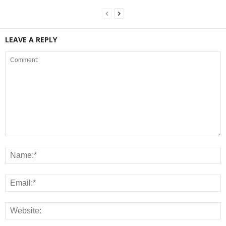
LEAVE A REPLY