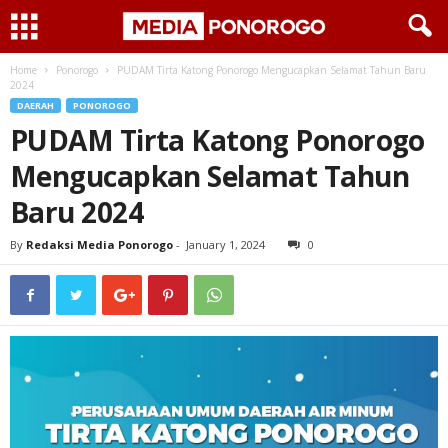
Home
Ponorogo
PUDAM Tirta Katong Ponorogo Mengucapkan Selamat Tahun Baru
2024
DAERAH
PONOROGO
PUDAM Tirta Katong Ponorogo
Mengucapkan Selamat Tahun
Baru 2024
By
Redaksi Media Ponorogo
-
January 1, 2024
0