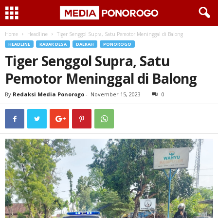
Home
Headline
Tiger Senggol Supra, Satu Pemotor Meninggal di Balong
HEADLINE
KABAR DESA
DAERAH
PONOROGO
Tiger Senggol Supra, Satu
Pemotor Meninggal di Balong
By
Redaksi Media Ponorogo
-
November 15, 2023
0