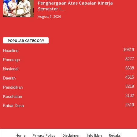
Penghargaan Atas Capaian Kinerja
Semester I...
August 3, 2026
POPULAR CATEGORY
10619
Headline
8277
Ponorogo
6638
Nasional
4515
Daerah
3219
Pendidikan
3102
Kesehatan
2519
Kabar Desa
Home
Privacy Policy
Disclaimer
Info Iklan
Redaksi