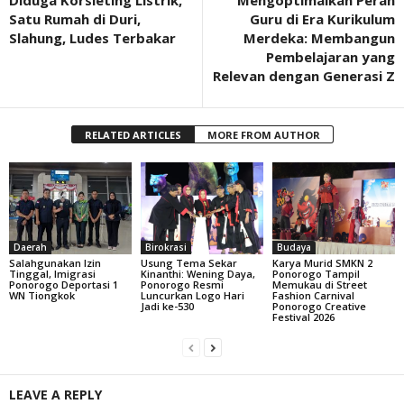
Diduga Korsleting Listrik,
Mengoptimalkan Peran
Satu Rumah di Duri,
Guru di Era Kurikulum
Slahung, Ludes Terbakar
Merdeka: Membangun
Pembelajaran yang
Relevan dengan Generasi Z
RELATED ARTICLES
MORE FROM AUTHOR
Daerah
Birokrasi
Budaya
Salahgunakan Izin
Usung Tema Sekar
Karya Murid SMKN 2
Tinggal, Imigrasi
Kinanthi: Wening Daya,
Ponorogo Tampil
Ponorogo Deportasi 1
Ponorogo Resmi
Memukau di Street
WN Tiongkok
Luncurkan Logo Hari
Fashion Carnival
Jadi ke-530
Ponorogo Creative
Festival 2026
LEAVE A REPLY