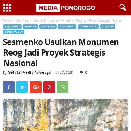
Home
Birokrasi
Sesmenko Usulkan Monumen Reog Jadi Proyek Strategis Nasional
BIROKRASI
BUDAYA
HEADLINE
NASIONAL
PARIWISATA
DAERAH
PONOROGO
Sesmenko Usulkan Monumen
Reog Jadi Proyek Strategis
Nasional
By
Redaksi Media Ponorogo
-
June 3, 2023
0