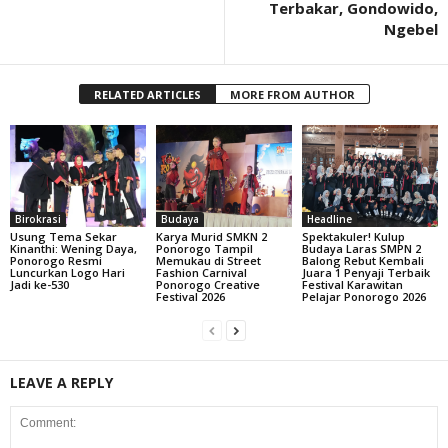
Terbakar, Gondowido,
Ngebel
RELATED ARTICLES
MORE FROM AUTHOR
Birokrasi
Budaya
Headline
Usung Tema Sekar
Karya Murid SMKN 2
Spektakuler! Kulup
Kinanthi: Wening Daya,
Ponorogo Tampil
Budaya Laras SMPN 2
Ponorogo Resmi
Memukau di Street
Balong Rebut Kembali
Luncurkan Logo Hari
Fashion Carnival
Juara 1 Penyaji Terbaik
Jadi ke-530
Ponorogo Creative
Festival Karawitan
Festival 2026
Pelajar Ponorogo 2026
LEAVE A REPLY