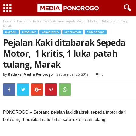
Home
Daerah
Pejalan Kaki ditabarak Sepeda Motor, 1 kritis, 1 luka patah tulang,
Marak
DAERAH
HEADLINE
KABAR DESA
KESEHATAN
PONOROGO
Pejalan Kaki ditabarak Sepeda
Motor, 1 kritis, 1 luka patah
tulang, Marak
By
Redaksi Media Ponorogo
-
September 25, 2019
0
PONOROGO – Seorang pejalan laki ditabrak sepeda motor dari
belakang, berakibat satu kritis, satu luka patah tulang.