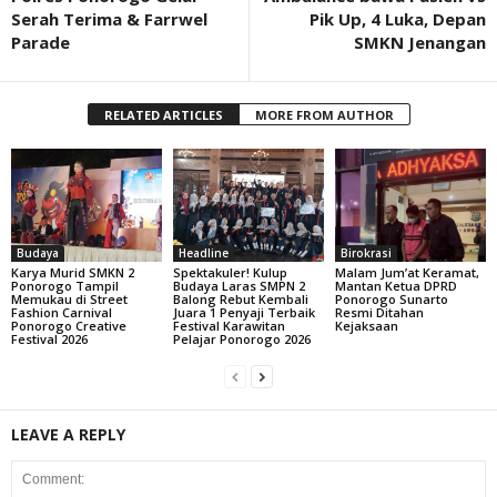
Serah Terima & Farrwel
Pik Up, 4 Luka, Depan
Parade
SMKN Jenangan
RELATED ARTICLES
MORE FROM AUTHOR
Budaya
Headline
Birokrasi
Karya Murid SMKN 2
Spektakuler! Kulup
Malam Jum’at Keramat,
Ponorogo Tampil
Budaya Laras SMPN 2
Mantan Ketua DPRD
Memukau di Street
Balong Rebut Kembali
Ponorogo Sunarto
Fashion Carnival
Juara 1 Penyaji Terbaik
Resmi Ditahan
Ponorogo Creative
Festival Karawitan
Kejaksaan
Festival 2026
Pelajar Ponorogo 2026
LEAVE A REPLY