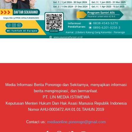
Media Informasi Berita Ponorogo dan Sekitarnya, menyajikan informasi
berita menginspirasi, dan bermanfaat.
PT. LIN MEDIA ISTIMEWA
Keputusan Menteri Hukum Dan Hak Asasi Manusia Republik Indonesia
Nomor AHU-0003472.AH.01.01.TAHUN 2019
Contact us:
mediaonline.ponorogo@gmail.com