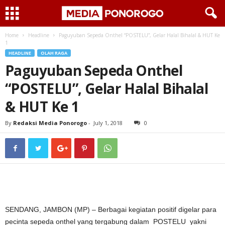
Home
Headline
Paguyuban Sepeda Onthel “POSTELU”, Gelar Halal Bihalal & HUT Ke
1
HEADLINE
OLAH RAGA
Paguyuban Sepeda Onthel
“POSTELU”, Gelar Halal Bihalal
& HUT Ke 1
By
Redaksi Media Ponorogo
-
July 1, 2018
0
SENDANG, JAMBON (MP) – Berbagai kegiatan positif digelar para
pecinta sepeda onthel yang tergabung dalam POSTELU yakni