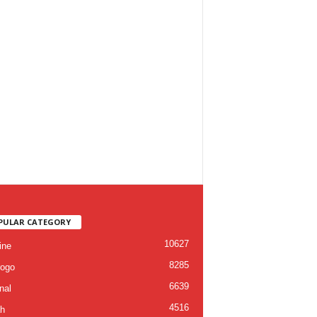
PULAR CATEGORY
10627
ine
8285
ogo
6639
nal
4516
h