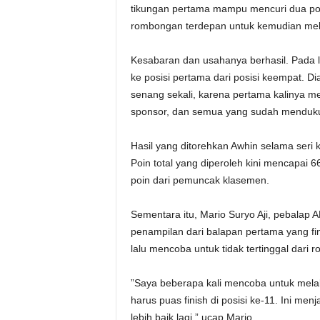
tikungan pertama mampu mencuri dua posi
rombongan terdepan untuk kemudian mela
Kesabaran dan usahanya berhasil. Pada lap
ke posisi pertama dari posisi keempat. D
senang sekali, karena pertama kalinya m
sponsor, dan semua yang sudah menduku
Hasil yang ditorehkan Awhin selama seri
Poin total yang diperoleh kini mencapai 6
poin dari pemuncak klasemen.
Sementara itu, Mario Suryo Aji, pebalap A
penampilan dari balapan pertama yang fini
lalu mencoba untuk tidak tertinggal dari
”Saya beberapa kali mencoba untuk melaku
harus puas finish di posisi ke-11. Ini m
lebih baik lagi,” ucap Mario.