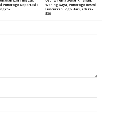
unakan Izin Tinggal,
Usung Tema Sekar Kinanthi:
si Ponorogo Deportasi 1
Wening Daya, Ponorogo Resmi
ongkok
Luncurkan Logo Hari Jadi ke-
530