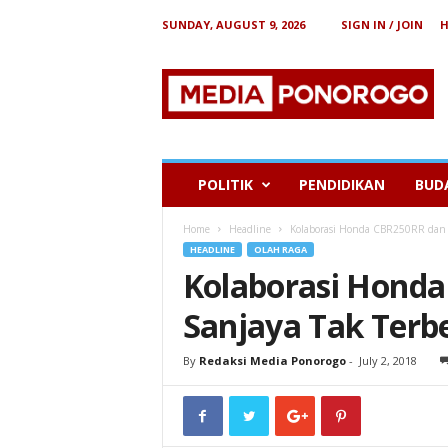
SUNDAY, AUGUST 9, 2026
SIGN IN / JOIN
B
e
r
i
t
a
P
POLITIK
PENDIDIKAN
BUD
o
n
Home
Headline
Kolaborasi Honda CBR250RR dan
o
HEADLINE
OLAH RAGA
r
Kolaborasi Hond
o
g
Sanjaya Tak Ter
o
By
Redaksi Media Ponorogo
-
July 2, 2018