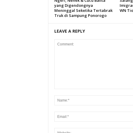
Ngeri, Nenek & Cucu Balita
Salahg
yang Digendongnya
Imigra
Meninggal Seketika Tertabrak
WN Ti
Truk di Sampung Ponorogo
LEAVE A REPLY