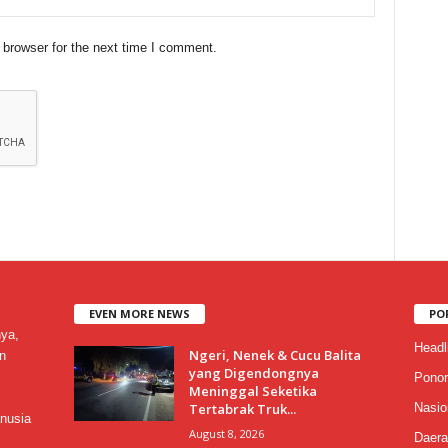
 browser for the next time I comment.
EVEN MORE NEWS
PO
nya,
Headl
Ngeri, Nenek & Cucu Balita
n
yang Digendongnya
Ponor
Meninggal Seketika
Tertabrak Truk...
Nasio
nusia
August 8, 2026
Daera