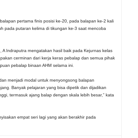
lapan pertama finis posisi ke-20, pada balapan ke-2 kali
tuh pada putaran kelima di tikungan ke-3 saat mencoba
 A Indraputra mengatakan hasil baik pada Kejurnas kelas
rupakan cerminan dari kerja keras pebalap dan semua pihak
an pebalap binaan AHM selama ini.
dan menjadi modal untuk menyongsong balapan
ang. Banyak pelajaran yang bisa dipetik dan dijadikan
nggi, termasuk ajang balap dengan skala lebih besar,” kata
nyisakan empat seri lagi yang akan berakhir pada