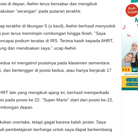
si di depan. Awhin terus bersabar dan mengikuti
kukan ”serangan” pada putaran terakhir.
 terakhir di tikungan 5 (s kecil), Awhin berhasil menyodok
ia pun terus memimpin rombongan hingga finish. ”Saya
encapai podium teratas di IRS. Terima kasih kepada AHRT,
ng dan mendoakan saya,” ucap Awhin.
 kedua ini mengatrol posisinya pada klasemen sementara.
6, dan bertengger di posisi kedua, atau hanya berjarak 17
HRT lain yang mengikuti ajang ini, berhasil memperbaiki
s pada posisi ke 22. ”Super Mario” start dari posisi ke-22,
 rombongan depan.
kan overtake, tetapi gagal karena kalah posisi. Saya
enjadi pembelajaran berharga untuk saya dapat berkembang