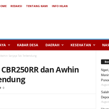
HOME
REDAKSI
TENTANG KAMI
INFO IKLAN
AYA
KABAR DESA
DAERAH
KESEHATAN
NAS
 Awhin Sanjaya Tak Terbendung
Be
a CBR250RR dan Awhin
Ngeri
Menin
bendung
Pono
August
0
Salah
Depor
August