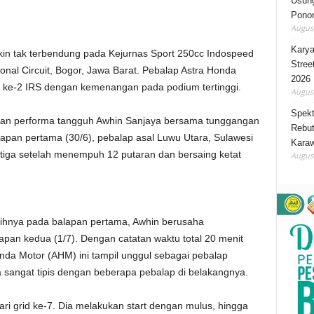
Usung
Ponor
August
Karya
 tak terbendung pada Kejurnas Sport 250cc Indospeed
Stree
ional Circuit, Bogor, Jawa Barat. Pebalap Astra Honda
2026
 ke-2 IRS dengan kemenangan pada podium tertinggi.
August
Spekt
ian performa tangguh Awhin Sanjaya bersama tunggangan
Rebut
an pertama (30/6), pebalap asal Luwu Utara, Sulawesi
Karaw
etiga setelah menempuh 12 putaran dan bersaing ketat
August
aihnya pada balapan pertama, Awhin berusaha
pan kedua (1/7). Dengan catatan waktu total 20 menit
nda Motor (AHM) ini tampil unggul sebagai pebalap
a sangat tipis dengan beberapa pebalap di belakangnya.
ri grid ke-7. Dia melakukan start dengan mulus, hingga