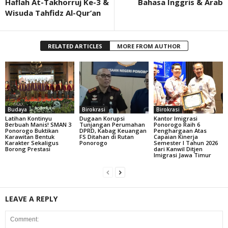
Haflah At-Takhorruj Ke-3 &
Bahasa Inggris & Arab
Wisuda Tahfidz Al-Qur’an
RELATED ARTICLES
MORE FROM AUTHOR
Budaya
Birokrasi
Birokrasi
Latihan Kontinyu
Dugaan Korupsi
Kantor Imigrasi
Berbuah Manis! SMAN 3
Tunjangan Perumahan
Ponorogo Raih 6
Ponorogo Buktikan
DPRD, Kabag Keuangan
Penghargaan Atas
Karawitan Bentuk
FS Ditahan di Rutan
Capaian Kinerja
Karakter Sekaligus
Ponorogo
Semester I Tahun 2026
Borong Prestasi
dari Kanwil Ditjen
Imigrasi Jawa Timur
LEAVE A REPLY