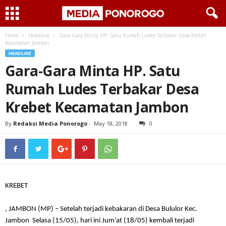
Home
Headline
Gara-Gara Minta HP. Satu Rumah Ludes Terbakar Desa Krebet
Kecamatan Jambon
HEADLINE
Gara-Gara Minta HP. Satu
Rumah Ludes Terbakar Desa
Krebet Kecamatan Jambon
By
Redaksi Media Ponorogo
-
May 18, 2018
0
KREBET
, JAMBON (MP) – Setelah terjadi kebakaran di Desa Bululor Kec.
Jambon Selasa (15/05), hari ini Jum’at (18/05) kembali terjadi