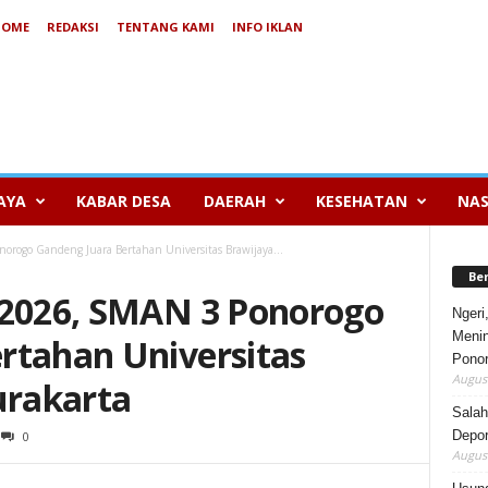
HOME
REDAKSI
TENTANG KAMI
INFO IKLAN
AYA
KABAR DESA
DAERAH
KESEHATAN
NAS
orogo Gandeng Juara Bertahan Universitas Brawijaya...
Be
 2026, SMAN 3 Ponorogo
Ngeri
Menin
rtahan Universitas
Pono
August
urakarta
Salah
Depor
0
August