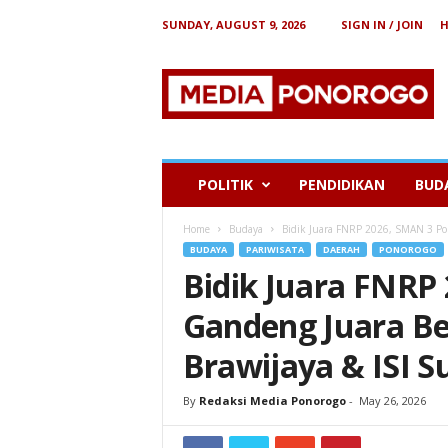
SUNDAY, AUGUST 9, 2026
SIGN IN / JOIN
B
e
r
i
t
a
P
POLITIK
PENDIDIKAN
BUD
o
n
Home
Budaya
Bidik Juara FNRP 2026, SMAN 3 Pon
o
BUDAYA
PARIWISATA
DAERAH
PONOROGO
r
Bidik Juara FNRP
o
g
Gandeng Juara Be
o
Brawijaya & ISI S
By
Redaksi Media Ponorogo
-
May 26, 2026