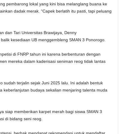
ng pembarong lokal yang kini bisa melanglang buana ke
nkan dadak merak. “Capek berlatih itu pasti, tapi peluang
itan dan Tari Universitas Brawijaya, Denny
di balik kesediaan UB menggembleng SMAN 3 Ponorogo.
petisi di FNRP tahun ini karena berbenturan dengan
tmen mereka dalam kaderisasi seniman reog tidak lantas
dah terjalin sejak Juni 2025 lalu. Ini adalah bentuk
 keberlanjutan budaya sekalian menjaring talenta muda
aya siap memberikan karpet merah bagi siswa SMAN 3
i di bidang seni reog.
istensi, berhak mendapat rekomendasi untuk mendaftar