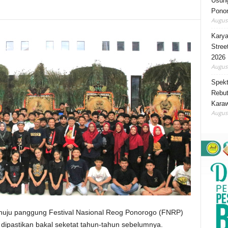
Usung
Ponor
August
Karya
Stree
2026
August
Spekt
Rebut
Karaw
August
uju panggung Festival Nasional Reog Ponorogo (FNRP)
ipastikan bakal seketat tahun-tahun sebelumnya.