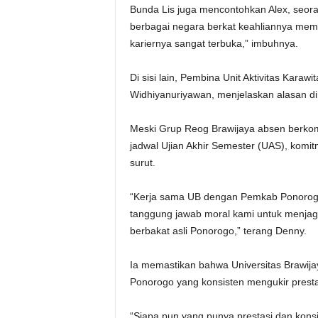
Bunda Lis juga mencontohkan Alex, seora
berbagai negara berkat keahliannya memai
kariernya sangat terbuka,” imbuhnya.
Di sisi lain, Pembina Unit Aktivitas Karaw
Widhiyanuriyawan, menjelaskan alasan 
Meski Grup Reog Brawijaya absen berkom
jadwal Ujian Akhir Semester (UAS), komi
surut.
“Kerja sama UB dengan Pemkab Ponorogo su
tanggung jawab moral kami untuk menjaga
berbakat asli Ponorogo,” terang Denny.
Ia memastikan bahwa Universitas Brawij
Ponorogo yang konsisten mengukir prestas
“Siapa pun yang punya prestasi dan kons