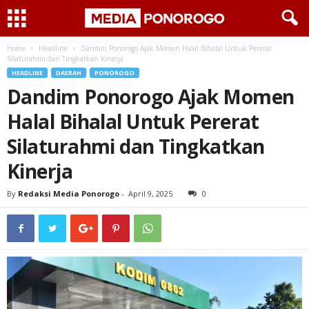
Home
Headline
Dandim Ponorogo Ajak Momen Halal Bihalal Untuk Pererat
Silaturahmi dan Tingkatkan Kinerja
HEADLINE
DAERAH
PONOROGO
Dandim Ponorogo Ajak Momen
Halal Bihalal Untuk Pererat
Silaturahmi dan Tingkatkan
Kinerja
By
Redaksi Media Ponorogo
-
April 9, 2025
0