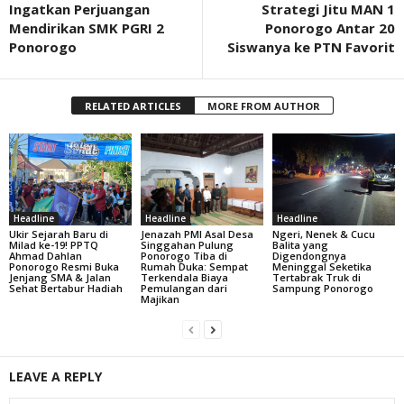
Ingatkan Perjuangan
Strategi Jitu MAN 1
Mendirikan SMK PGRI 2
Ponorogo Antar 20
Ponorogo
Siswanya ke PTN Favorit
RELATED ARTICLES
MORE FROM AUTHOR
Headline
Headline
Headline
Ukir Sejarah Baru di
Jenazah PMI Asal Desa
Ngeri, Nenek & Cucu
Milad ke-19! PPTQ
Singgahan Pulung
Balita yang
Ahmad Dahlan
Ponorogo Tiba di
Digendongnya
Ponorogo Resmi Buka
Rumah Duka: Sempat
Meninggal Seketika
Jenjang SMA & Jalan
Terkendala Biaya
Tertabrak Truk di
Sehat Bertabur Hadiah
Pemulangan dari
Sampung Ponorogo
Majikan
LEAVE A REPLY