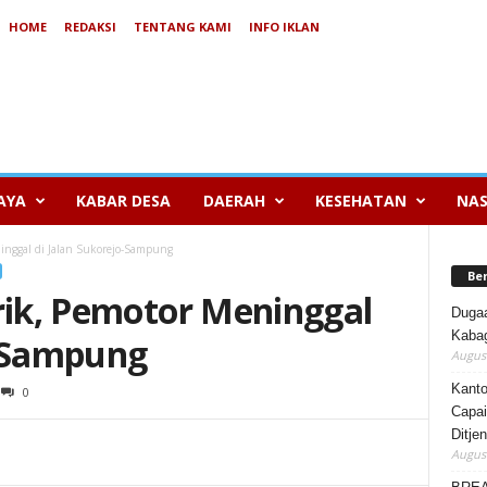
HOME
REDAKSI
TENTANG KAMI
INFO IKLAN
AYA
KABAR DESA
DAERAH
KESEHATAN
NAS
ninggal di Jalan Sukorejo-Sampung
Be
rik, Pemotor Meninggal
Duga
Kabag
o-Sampung
August
Kanto
0
Capai
Ditje
August