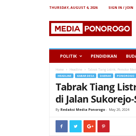
THURSDAY, AUGUST 6, 2026
SIGN IN / JOIN
B
e
r
i
t
a
P
POLITIK
PENDIDIKAN
BUD
o
n
Home
Headline
Tabrak Tiang Listrik, Pemotor Me
o
HEADLINE
KABAR DESA
DAERAH
PONOROGO
r
Tabrak Tiang List
o
g
di Jalan Sukorej
o
By
Redaksi Media Ponorogo
-
May 20, 2024