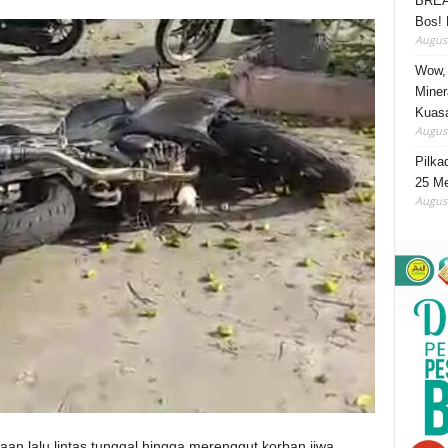
BREA
Bos! 
August
Wow, 
Miner
Kuasa
August
Pilka
25 Me
August
an lalu lintas tunggal hingga merenggut korban jiwa