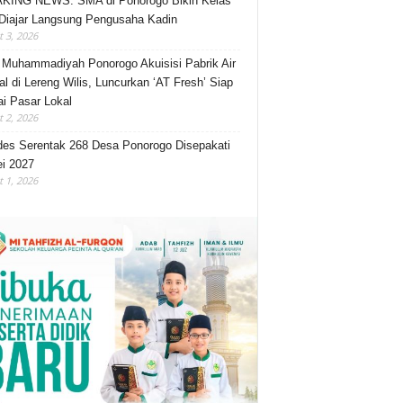
KING NEWS: SMA di Ponorogo Bikin Kelas
Diajar Langsung Pengusaha Kadin
 3, 2026
Muhammadiyah Ponorogo Akuisisi Pabrik Air
al di Lereng Wilis, Luncurkan ‘AT Fresh’ Siap
i Pasar Lokal
 2, 2026
des Serentak 268 Desa Ponorogo Disepakati
i 2027
 1, 2026