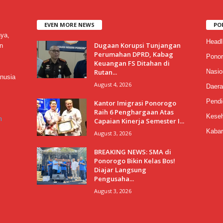
EVEN MORE NEWS
PO
nya,
Headl
Dugaan Korupsi Tunjangan
n
Perumahan DPRD, Kabag
Ponor
Keuangan FS Ditahan di
Rutan...
Nasio
nusia
August 4, 2026
Daera
Pendi
Kantor Imigrasi Ponorogo
Raih 6 Penghargaan Atas
Keseh
m
Capaian Kinerja Semester I...
Kabar
August 3, 2026
BREAKING NEWS: SMA di
Ponorogo Bikin Kelas Bos!
Diajar Langsung
Pengusaha...
August 3, 2026