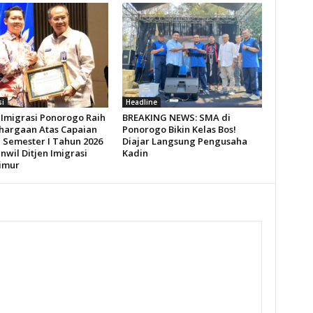
si
Headline
 Imigrasi Ponorogo Raih
BREAKING NEWS: SMA di
hargaan Atas Capaian
Ponorogo Bikin Kelas Bos!
a Semester I Tahun 2026
Diajar Langsung Pengusaha
nwil Ditjen Imigrasi
Kadin
imur