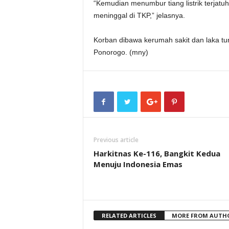
“Kemudian menumbur tiang listrik terjat
meninggal di TKP,” jelasnya.
Korban dibawa kerumah sakit dan laka tun
Ponorogo. (mny)
Previous article
Harkitnas Ke-116, Bangkit Kedua
Menuju Indonesia Emas
RELATED ARTICLES
MORE FROM AUTH