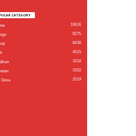
PULAR CATEGORY
10616
ine
8275
ogo
6638
nal
4515
h
3218
dikan
3102
atan
2519
 Desa