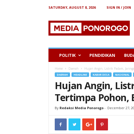
SATURDAY, AUGUST 8, 2026
SIGN IN / JOIN
B
e
r
i
t
a
P
POLITIK
PENDIDIKAN
BUD
o
n
Home
Daerah
Hujan Angin, Listrik Padam, Jaring
o
DAERAH
HEADLINE
KABAR DESA
NASIONAL
r
Hujan Angin, List
o
g
Tertimpa Pohon, 
o
By
Redaksi Media Ponorogo
-
December 27, 2