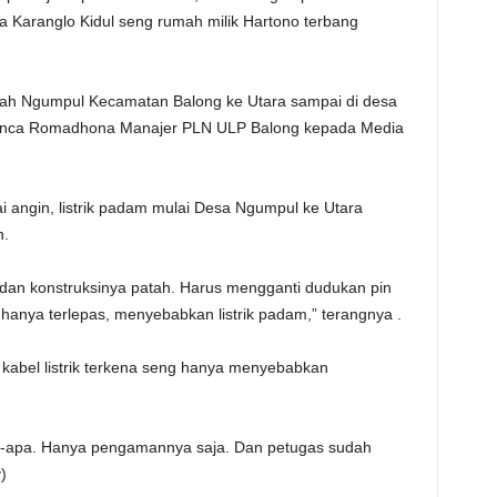
esa Karanglo Kidul seng rumah milik Hartono terbang
ayah Ngumpul Kecamatan Balong ke Utara sampai di desa
l Panca Romadhona Manajer PLN ULP Balong kepada Media
ai angin, listrik padam mulai Desa Ngumpul ke Utara
n.
, dan konstruksinya patah. Harus mengganti dudukan pin
hanya terlepas, menyebabkan listrik padam,” terangnya .
t kabel listrik terkena seng hanya menyebabkan
-apa. Hanya pengamannya saja. Dan petugas sudah
)