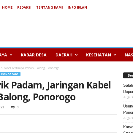
HOME
REDAKSI
TENTANG KAMI
INFO IKLAN
AYA
KABAR DESA
DAERAH
KESEHATAN
NAS
an Kabel Tertimpa Pohon, Balong, Ponorogo
PONOROGO
Be
rik Padam, Jaringan Kabel
Salah
Depor
Balong, Ponorogo
August
Usung
023
0
Ponor
August
Karya