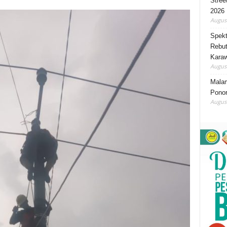
Stree
2026
August
Spekt
Rebut
Karaw
August
Mala
Ponor
August