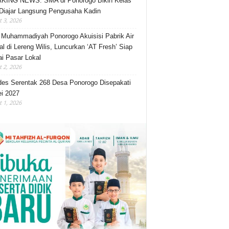
KING NEWS: SMA di Ponorogo Bikin Kelas
Diajar Langsung Pengusaha Kadin
 3, 2026
Muhammadiyah Ponorogo Akuisisi Pabrik Air
al di Lereng Wilis, Luncurkan ‘AT Fresh’ Siap
i Pasar Lokal
 2, 2026
des Serentak 268 Desa Ponorogo Disepakati
i 2027
 1, 2026