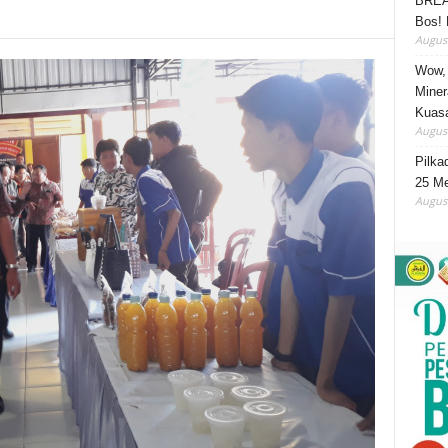
BREA
Bos! 
August
Wow, 
Miner
Kuasa
August
Pilka
25 Me
August