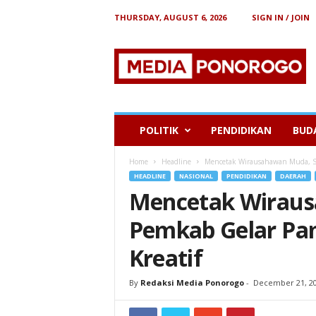
THURSDAY, AUGUST 6, 2026
SIGN IN / JOIN
B
e
r
i
t
a
P
POLITIK
PENDIDIKAN
BUD
o
n
Home
Headline
Mencetak Wirausahawan Muda, SM
o
HEADLINE
NASIONAL
PENDIDIKAN
DAERAH
r
Mencetak Wirau
o
g
Pemkab Gelar Pa
o
Kreatif
By
Redaksi Media Ponorogo
-
December 21, 2