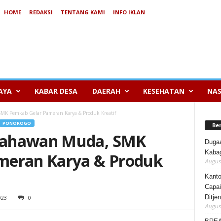
HOME
REDAKSI
TENTANG KAMI
INFO IKLAN
AYA
KABAR DESA
DAERAH
KESEHATAN
NAS
K Pemkab Gelar Pameran Karya & Produk Kreatif
PONOROGO
Be
sahawan Muda, SMK
Duga
Kabag
meran Karya & Produk
August
Kanto
Capai
Ditje
023
0
August