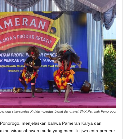
ngganong siswa kelas X dalam pentas bakat dan minat SMK Pemkab Ponorogo.
 Ponorogo, menjelaskan bahwa Pameran Karya dan
ptakan wirausahawan muda yang memiliki jiwa entrepreneur.