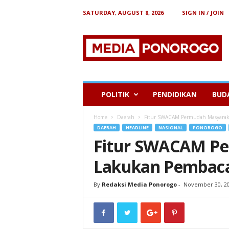
SATURDAY, AUGUST 8, 2026
SIGN IN / JOIN
B
e
r
i
t
a
P
POLITIK
PENDIDIKAN
BUD
o
n
Home
Daerah
Fitur SWACAM Permudah Masyarak
o
DAERAH
HEADLINE
NASIONAL
PONOROGO
r
Fitur SWACAM P
o
g
Lakukan Pembaca
o
By
Redaksi Media Ponorogo
-
November 30, 2