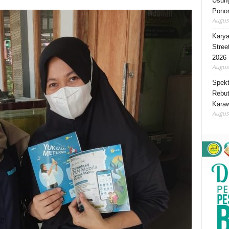
Usung
Ponor
August
Karya
Stree
2026
August
Spekt
Rebut
Karaw
August