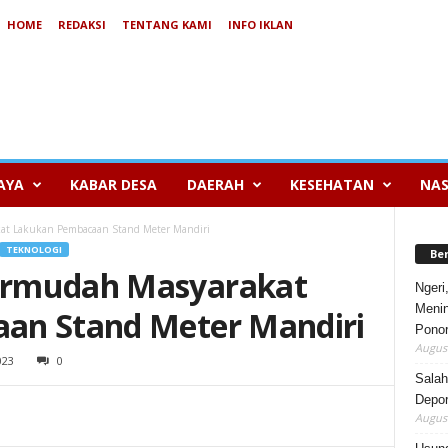
HOME
REDAKSI
TENTANG KAMI
INFO IKLAN
AYA
KABAR DESA
DAERAH
KESEHATAN
NAS
at Lakukan Pembacaan Stand Meter Mandiri
TEKNOLOGI
Be
ermudah Masyarakat
Ngeri
Menin
an Stand Meter Mandiri
Pono
August
023
0
Salah
Depor
August