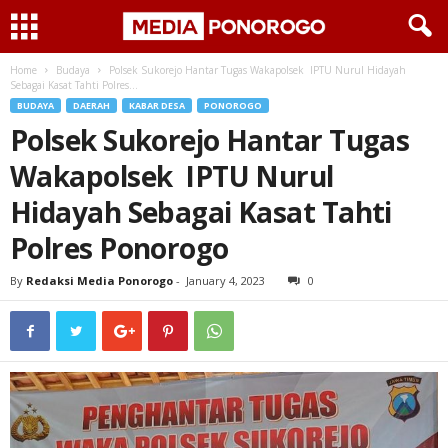
Home
Budaya
Polsek Sukorejo Hantar Tugas Wakapolsek IPTU Nurul Hidayah
Sebagai Kasat Tahti Polres...
BUDAYA
DAERAH
KABAR DESA
PONOROGO
Polsek Sukorejo Hantar Tugas
Wakapolsek IPTU Nurul
Hidayah Sebagai Kasat Tahti
Polres Ponorogo
By
Redaksi Media Ponorogo
-
January 4, 2023
0