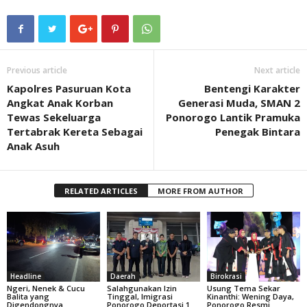
Previous article
Next article
Kapolres Pasuruan Kota
Bentengi Karakter
Angkat Anak Korban
Generasi Muda, SMAN 2
Tewas Sekeluarga
Ponorogo Lantik Pramuka
Tertabrak Kereta Sebagai
Penegak Bintara
Anak Asuh
RELATED ARTICLES
MORE FROM AUTHOR
Headline
Daerah
Birokrasi
Ngeri, Nenek & Cucu
Salahgunakan Izin
Usung Tema Sekar
Balita yang
Tinggal, Imigrasi
Kinanthi: Wening Daya,
Digendongnya
Ponorogo Deportasi 1
Ponorogo Resmi