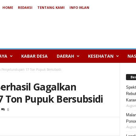
HOME
REDAKSI
TENTANG KAMI
INFO IKLAN
AYA
KABAR DESA
DAERAH
KESEHATAN
NAS
an Penyelundupan 17 Ton Pupuk Bersubsidi
Be
erhasil Gagalkan
Spekt
Rebut
 Ton Pupuk Bersubsidi
Karaw
August
0
Mala
Ponor
August