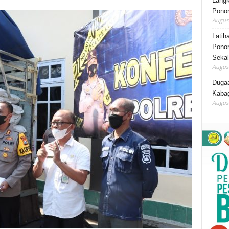
Lang
Ponor
August
Latih
Ponor
Sekal
August
Duga
Kabag
August