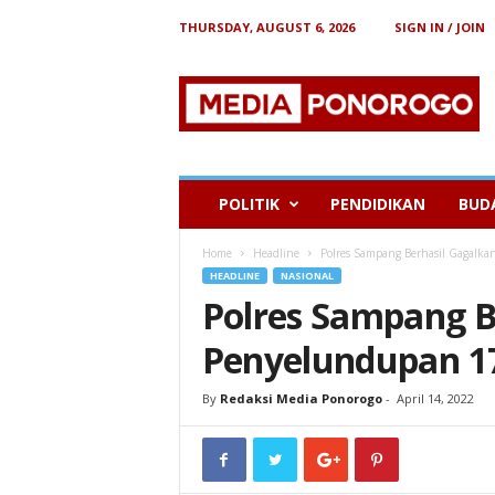
THURSDAY, AUGUST 6, 2026
SIGN IN / JOIN
B
e
r
i
t
a
P
POLITIK
PENDIDIKAN
BUD
o
n
Home
Headline
Polres Sampang Berhasil Gagalk
o
HEADLINE
NASIONAL
r
Polres Sampang B
o
g
Penyelundupan 17
o
By
Redaksi Media Ponorogo
-
April 14, 2022