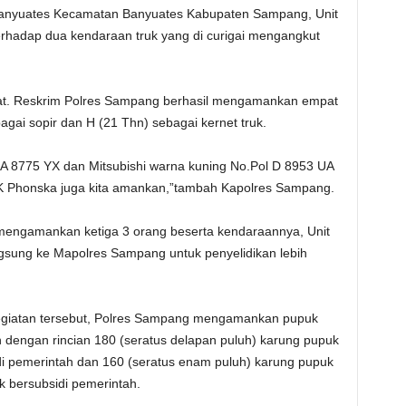
a Banyuates Kecamatan Banyuates Kabupaten Sampang, Unit
rhadap dua kendaraan truk yang di curigai mengangkut
 Sat. Reskrim Polres Sampang berhasil mengamankan empat
gai sopir dan H (21 Thn) sebagai kernet truk.
: A 8775 YX dan Mitsubishi warna kuning No.Pol D 8953 UA
NPK Phonska juga kita amankan,”tambah Kapolres Sampang.
mengamankan ketiga 3 orang beserta kendaraannya, Unit
gsung ke Mapolres Sampang untuk penyelidikan lebih
giatan tersebut, Polres Sampang mengamankan pupuk
n dengan rincian 180 (seratus delapan puluh) karung pupuk
idi pemerintah dan 160 (seratus enam puluh) karung pupuk
k bersubsidi pemerintah.