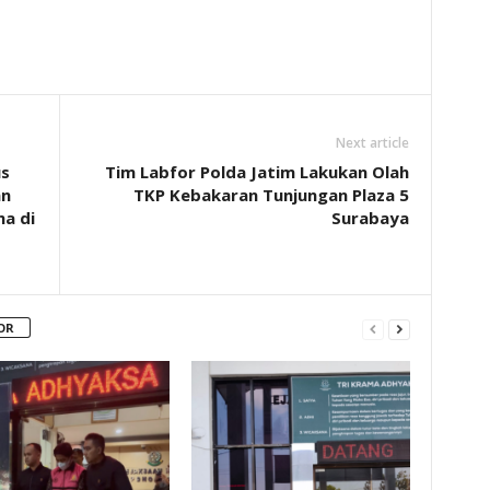
Next article
us
Tim Labfor Polda Jatim Lakukan Olah
an
TKP Kebakaran Tunjungan Plaza 5
a di
Surabaya
OR