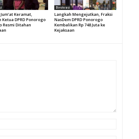
si
Birokrasi
Jum’at Keramat,
Langkah Mengejutkan, Fraksi
 Ketua DPRD Ponorogo
NasDem DPRD Ponorogo
o Resmi Ditahan
Kembalikan Rp 748 Juta ke
aan
Kejaksaan