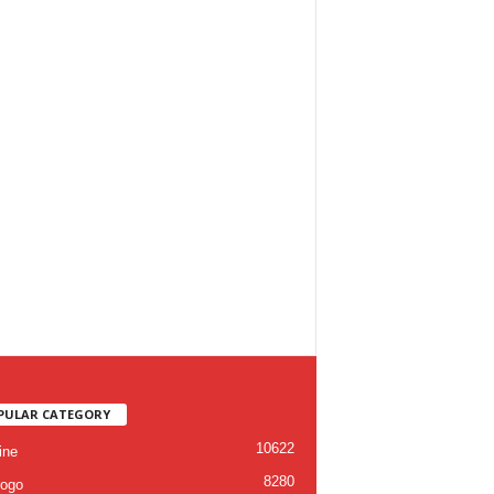
PULAR CATEGORY
10622
ine
8280
ogo