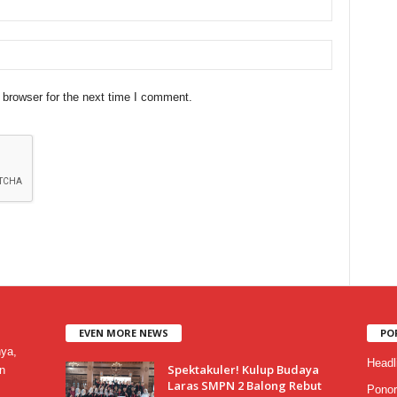
 browser for the next time I comment.
EVEN MORE NEWS
PO
nya,
Headl
Spektakuler! Kulup Budaya
n
Laras SMPN 2 Balong Rebut
Ponor