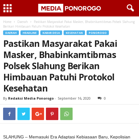
Home
Daerah
Pastikan Masyarakat Pakai Masker, Bhabinkamtibmas Polsek Slahung
Berikan Himbauan Patuhi Protokol Kesehatan
DAERAH
HEADLINE
KABAR DESA
KESEHATAN
PONOROGO
Pastikan Masyarakat Pakai
Masker, Bhabinkamtibmas
Polsek Slahung Berikan
Himbauan Patuhi Protokol
Kesehatan
By
Redaksi Media Ponorogo
-
September 16, 2020
0
SLAHUNG – Memasuki Era Adaptasi Kebiasaan Baru, Kepolisian