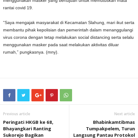
menggunakan masker yang bertujuan untuk memutuskan mata
rantai covid 19.
“Saya mengajak masyarakat di Kecamatan Slahung, mari ikut serta
membantu pihak kepolisian dan pemerintah dalam menanggulangi
virus corona dengan tetap melakukan social distancing serta selalu
menggunakan masker pada saat melakukan aktivitas diluar
rumah,” pungkasnya. (mny).
Previous article
Next article
Peringati HKGB ke 68,
Bhabinkamtibmas
Bhayangkari Ranting
Tumpakpelem, Turun
Sukorejo Bagikan
Langsung Pantau Protokol