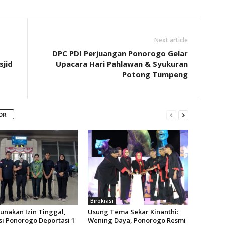
Next article
DPC PDI Perjuangan Ponorogo Gelar
jid
Upacara Hari Pahlawan & Syukuran
Potong Tumpeng
OR
Birokrasi
unakan Izin Tinggal,
Usung Tema Sekar Kinanthi:
si Ponorogo Deportasi 1
Wening Daya, Ponorogo Resmi