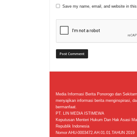
Save my name, email, and website in this
Media Informasi Berita Ponorogo dan Sekitar
menyajikan informasi berita menginspirasi, da
bermanfaat.
PT. LIN MEDIA ISTIMEWA
Keputusan Menteri Hukum Dan Hak Asasi Ma
Republik Indonesia
Nomor AHU-0003472.AH.01.01.TAHUN 2019