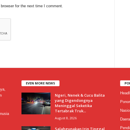
 browser for the next time I comment.
EVEN MORE NEWS
PO
nya,
Headl
Ngeri, Nenek & Cucu Balita
n
yang Digendongnya
Ponor
Meninggal Seketika
Tertabrak Truk...
Nasio
nusia
August 8, 2026
Daera
Pendi
Salahgunakan Izin Tinggal,