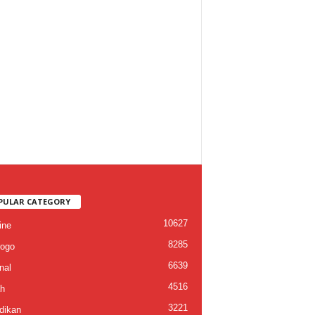
PULAR CATEGORY
10627
ine
8285
ogo
6639
nal
4516
h
3221
dikan