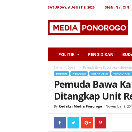
SATURDAY, AUGUST 8, 2026
SIGN IN / JOIN
B
e
r
i
t
a
P
POLITIK
PENDIDIKAN
BUD
o
n
Home
Daerah
Pemuda Bawa Kabur Anak dibawah 
o
DAERAH
HEADLINE
KABAR DESA
PENDIDIKAN
r
Pemuda Bawa Ka
o
g
Ditangkap Unit R
o
By
Redaksi Media Ponorogo
-
November 9, 20