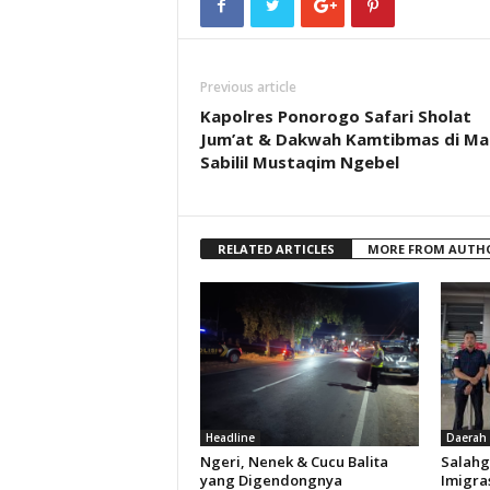
Previous article
Kapolres Ponorogo Safari Sholat
Jum’at & Dakwah Kamtibmas di Mas
Sabilil Mustaqim Ngebel
RELATED ARTICLES
MORE FROM AUTH
Headline
Daerah
Ngeri, Nenek & Cucu Balita
Salahg
yang Digendongnya
Imigra