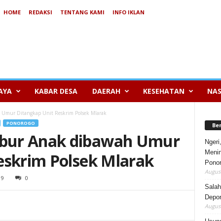
HOME
REDAKSI
TENTANG KAMI
INFO IKLAN
AYA
KABAR DESA
DAERAH
KESEHATAN
NAS
Umur Ditangkap Unit Reskrim Polsek Mlarak
PONOROGO
Be
bur Anak dibawah Umur
Ngeri
Menin
eskrim Polsek Mlarak
Pono
August
19
0
Salah
Depor
August