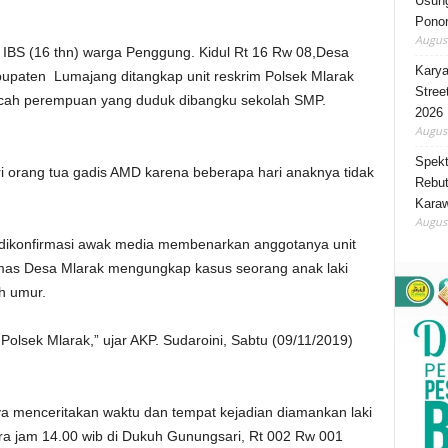
Usung
Ponor
August
 IBS (16 thn) warga Penggung. Kidul Rt 16 Rw 08,Desa
Karya
paten Lumajang ditangkap unit reskrim Polsek Mlarak
Stree
cah perempuan yang duduk dibangku sekolah SMP.
2026
August
Spekt
ari orang tua gadis AMD karena beberapa hari anaknya tidak
Rebut
Karaw
August
t dikonfirmasi awak media membenarkan anggotanya unit
mas Desa Mlarak mengungkap kasus seorang anak laki
h umur.
Polsek Mlarak,” ujar AKP. Sudaroini, Sabtu (09/11/2019)
a menceritakan waktu dan tempat kejadian diamankan laki
ra jam 14.00 wib di Dukuh Gunungsari, Rt 002 Rw 001