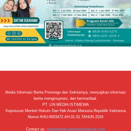
Media Informasi Berita Ponorogo dan Sekitarnya, menyajikan informasi
berita menginspirasi, dan bermanfaat.
PT. LIN MEDIA ISTIMEWA
Keputusan Menteri Hukum Dan Hak Asasi Manusia Republik Indonesia
Nomor AHU-0003472.AH.01.01.TAHUN 2019
Contact us:
mediaonline.ponorogo@gmail.com