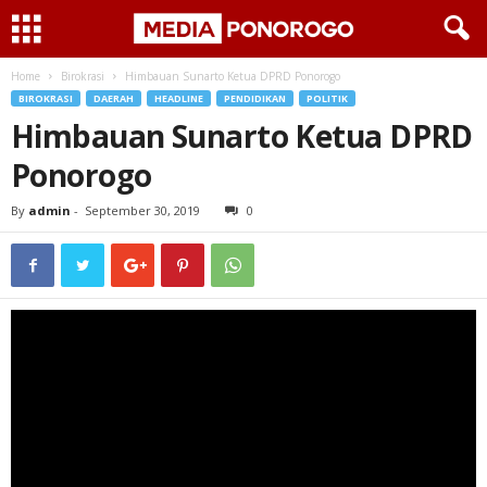
Home
Birokrasi
Himbauan Sunarto Ketua DPRD Ponorogo
BIROKRASI
DAERAH
HEADLINE
PENDIDIKAN
POLITIK
Himbauan Sunarto Ketua DPRD
Ponorogo
By
admin
-
September 30, 2019
0