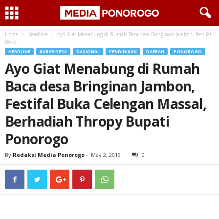
Home
Headline
Ayo Giat Menabung di Rumah Baca desa Bringinan Jambon, Festifal
Buka...
HEADLINE
KABAR DESA
NASIONAL
PENDIDIKAN
DAERAH
PONOROGO
Ayo Giat Menabung di Rumah
Baca desa Bringinan Jambon,
Festifal Buka Celengan Massal,
Berhadiah Thropy Bupati
Ponorogo
By
Redaksi Media Ponorogo
-
May 2, 2019
0