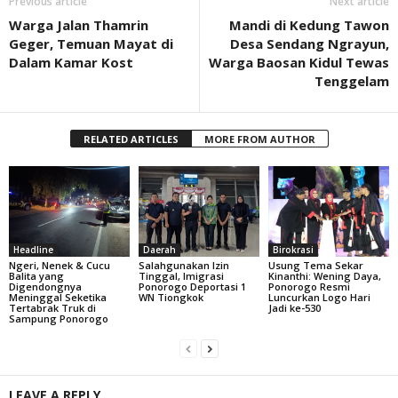
Previous article
Next article
Warga Jalan Thamrin
Mandi di Kedung Tawon
Geger, Temuan Mayat di
Desa Sendang Ngrayun,
Dalam Kamar Kost
Warga Baosan Kidul Tewas
Tenggelam
RELATED ARTICLES
MORE FROM AUTHOR
Headline
Daerah
Birokrasi
Ngeri, Nenek & Cucu
Salahgunakan Izin
Usung Tema Sekar
Balita yang
Tinggal, Imigrasi
Kinanthi: Wening Daya,
Digendongnya
Ponorogo Deportasi 1
Ponorogo Resmi
Meninggal Seketika
WN Tiongkok
Luncurkan Logo Hari
Tertabrak Truk di
Jadi ke-530
Sampung Ponorogo
LEAVE A REPLY