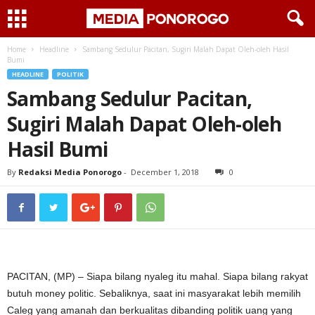
Home
Headline
Sambang Sedulur Pacitan, Sugiri Malah Dapat Oleh-oleh Hasil
Bumi
HEADLINE
POLITIK
Sambang Sedulur Pacitan,
Sugiri Malah Dapat Oleh-oleh
Hasil Bumi
By
Redaksi Media Ponorogo
-
December 1, 2018
0
PACITAN, (MP) – Siapa bilang nyaleg itu mahal. Siapa bilang rakyat
butuh money politic. Sebaliknya, saat ini masyarakat lebih memilih
Caleg yang amanah dan berkualitas dibanding politik uang yang