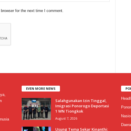
 browser for the next time I comment.
EVEN MORE NEWS
PO
nya,
Headl
Salahgunakan Izin Tinggal,
n
Imigrasi Ponorogo Deportasi
Ponor
1 WN Tiongkok
Nasio
August 7, 2026
nusia
Daera
Usung Tema Sekar Kinanthi: