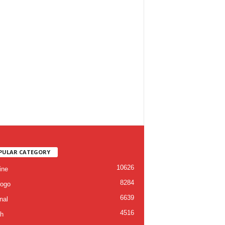
PULAR CATEGORY
10626
ine
8284
ogo
6639
nal
4516
h