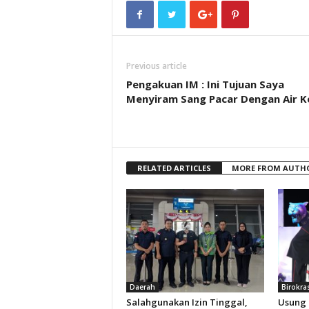
Previous article
Pengakuan IM : Ini Tujuan Saya
Menyiram Sang Pacar Dengan Air K
RELATED ARTICLES
MORE FROM AUTH
Daerah
Birokra
Salahgunakan Izin Tinggal,
Usung 