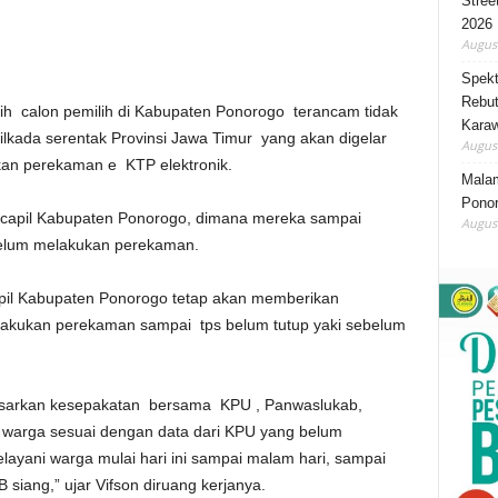
Stree
2026
August
Spekt
Rebut
calon pemilih di Kabupaten Ponorogo terancam tidak
Karaw
lkada serentak Provinsi Jawa Timur yang akan digelar
August
an perekaman e KTP elektronik.
Mala
Ponor
ukcapil Kabupaten Ponorogo, dimana mereka sampai
August
belum melakukan perekaman.
apil Kabupaten Ponorogo tetap akan memberikan
akukan perekaman sampai tps belum tutup yaki sebelum
dasarkan kesepakatan bersama KPU , Panwaslukab,
gi warga sesuai dengan data dari KPU yang belum
yani warga mulai hari ini sampai malam hari, sampai
siang,” ujar Vifson diruang kerjanya.