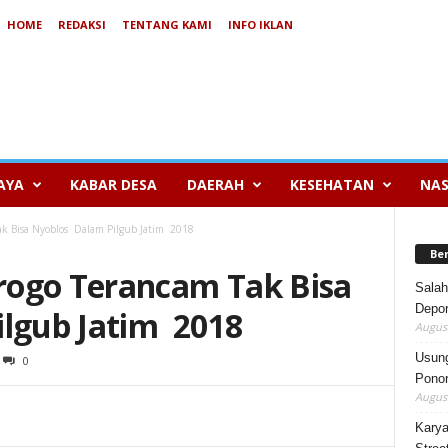
HOME
REDAKSI
TENTANG KAMI
INFO IKLAN
AYA
KABAR DESA
DAERAH
KESEHATAN
NAS
k Bisa Nyoblos Dalam Pilgub Jatim 2018
Be
rogo Terancam Tak Bisa
Salah
Depor
lgub Jatim 2018
August
Usung
0
Ponor
August
Karya