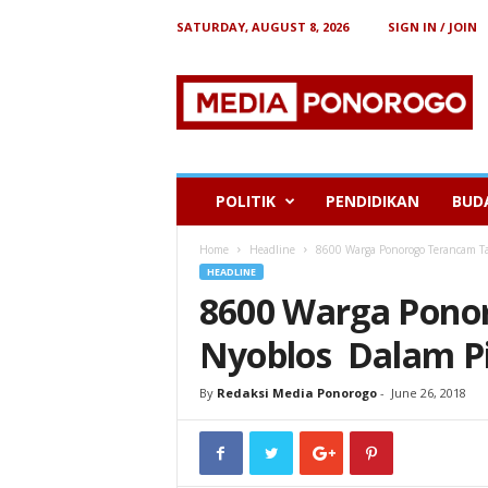
SATURDAY, AUGUST 8, 2026
SIGN IN / JOIN
B
e
r
i
t
a
P
POLITIK
PENDIDIKAN
BUD
o
n
Home
Headline
8600 Warga Ponorogo Terancam Ta
o
HEADLINE
r
8600 Warga Pono
o
g
Nyoblos Dalam Pi
o
By
Redaksi Media Ponorogo
-
June 26, 2018