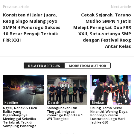
Previous article
Next article
Konsisten di Jalur Juara,
Cetak Sejarah, Taruno
Reog Singo Mulang Joyo
Mudho SMPN 1 Jetis
SMPN 4 Ponorogo Sukses
Melejit Peringkat Dua FRR
10 Besar Penyaji Terbaik
XXII, Satu-satunya SMP
FRR XXII
dengan Festival Reog
Antar Kelas
RELATED ARTICLES
MORE FROM AUTHOR
Headline
Daerah
Birokrasi
Ngeri, Nenek & Cucu
Salahgunakan Izin
Usung Tema Sekar
Balita yang
Tinggal, Imigrasi
Kinanthi: Wening Daya,
Digendongnya
Ponorogo Deportasi 1
Ponorogo Resmi
Meninggal Seketika
WN Tiongkok
Luncurkan Logo Hari
Tertabrak Truk di
Jadi ke-530
Sampung Ponorogo