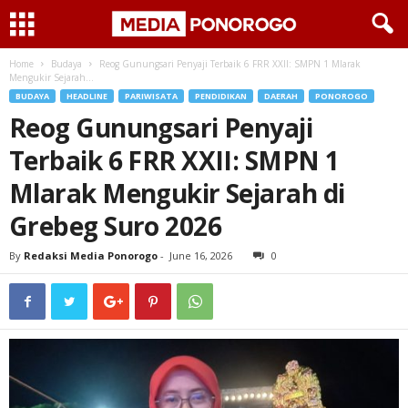
Home
Budaya
Reog Gunungsari Penyaji Terbaik 6 FRR XXII: SMPN 1 Mlarak
Mengukir Sejarah...
BUDAYA
HEADLINE
PARIWISATA
PENDIDIKAN
DAERAH
PONOROGO
Reog Gunungsari Penyaji
Terbaik 6 FRR XXII: SMPN 1
Mlarak Mengukir Sejarah di
Grebeg Suro 2026
By
Redaksi Media Ponorogo
-
June 16, 2026
0