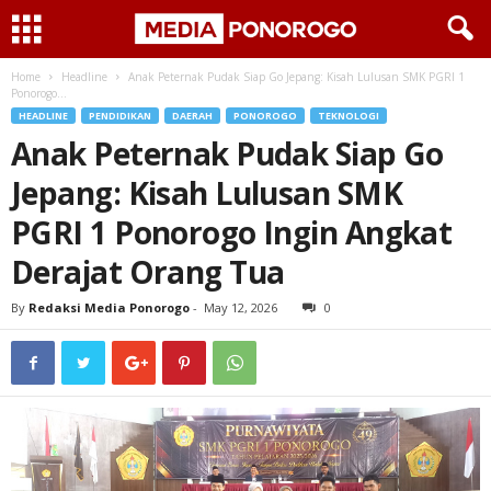
Home
Headline
Anak Peternak Pudak Siap Go Jepang: Kisah Lulusan SMK PGRI 1
Ponorogo...
HEADLINE
PENDIDIKAN
DAERAH
PONOROGO
TEKNOLOGI
Anak Peternak Pudak Siap Go
Jepang: Kisah Lulusan SMK
PGRI 1 Ponorogo Ingin Angkat
Derajat Orang Tua
By
Redaksi Media Ponorogo
-
May 12, 2026
0