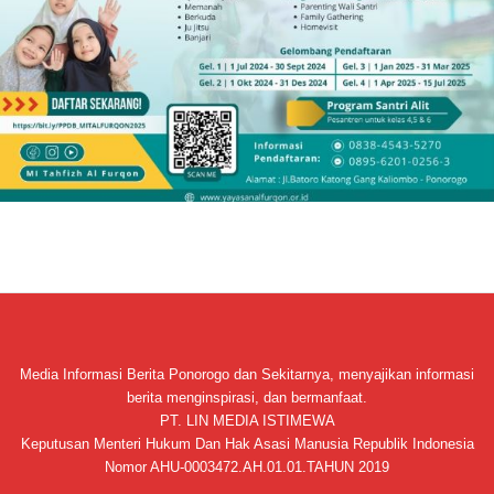
Media Informasi Berita Ponorogo dan Sekitarnya, menyajikan informasi
berita menginspirasi, dan bermanfaat.
PT. LIN MEDIA ISTIMEWA
Keputusan Menteri Hukum Dan Hak Asasi Manusia Republik Indonesia
Nomor AHU-0003472.AH.01.01.TAHUN 2019