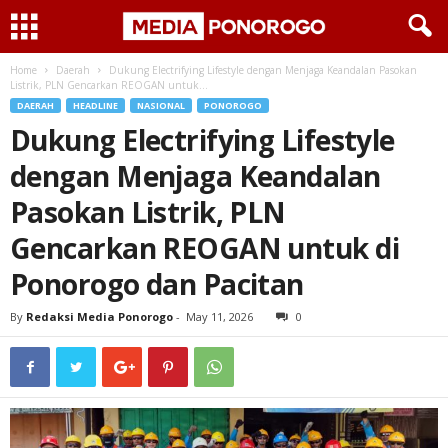
Home
Daerah
Dukung Electrifying Lifestyle dengan Menjaga Keandalan Pasokan
Listrik, PLN Gencarkan REOGAN untuk...
DAERAH
HEADLINE
NASIONAL
PONOROGO
Dukung Electrifying Lifestyle
dengan Menjaga Keandalan
Pasokan Listrik, PLN
Gencarkan REOGAN untuk di
Ponorogo dan Pacitan
By
Redaksi Media Ponorogo
-
May 11, 2026
0