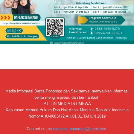
Media Informasi Berita Ponorogo dan Sekitarnya, menyajikan informasi
berita menginspirasi, dan bermanfaat.
PT. LIN MEDIA ISTIMEWA
Keputusan Menteri Hukum Dan Hak Asasi Manusia Republik Indonesia
Nomor AHU-0003472.AH.01.01.TAHUN 2019
Contact us:
mediaonline.ponorogo@gmail.com