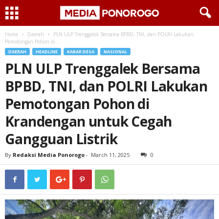
Home
Daerah
PLN ULP Trenggalek Bersama BPBD, TNI, dan POLRI Lakukan
Pemotongan Pohon di...
DAERAH
HEADLINE
KABAR DESA
NASIONAL
PLN ULP Trenggalek Bersama
BPBD, TNI, dan POLRI Lakukan
Pemotongan Pohon di
Krandengan untuk Cegah
Gangguan Listrik
By
Redaksi Media Ponorogo
-
March 11, 2025
0