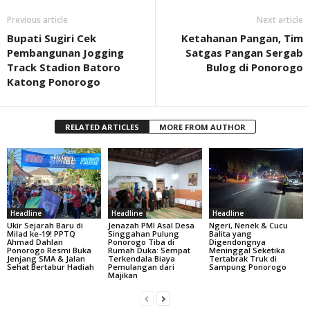
Previous article
Next article
Bupati Sugiri Cek
Ketahanan Pangan, Tim
Pembangunan Jogging
Satgas Pangan Sergab
Track Stadion Batoro
Bulog di Ponorogo
Katong Ponorogo
RELATED ARTICLES
MORE FROM AUTHOR
Headline
Headline
Headline
Ukir Sejarah Baru di
Jenazah PMI Asal Desa
Ngeri, Nenek & Cucu
Milad ke-19! PPTQ
Singgahan Pulung
Balita yang
Ahmad Dahlan
Ponorogo Tiba di
Digendongnya
Ponorogo Resmi Buka
Rumah Duka: Sempat
Meninggal Seketika
Jenjang SMA & Jalan
Terkendala Biaya
Tertabrak Truk di
Sehat Bertabur Hadiah
Pemulangan dari
Sampung Ponorogo
Majikan