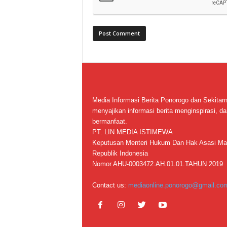
Media Informasi Berita Ponorogo dan Sekitar
menyajikan informasi berita menginspirasi, da
bermanfaat.
PT. LIN MEDIA ISTIMEWA
Keputusan Menteri Hukum Dan Hak Asasi Ma
Republik Indonesia
Nomor AHU-0003472.AH.01.01.TAHUN 2019
Contact us:
mediaonline.ponorogo@gmail.co