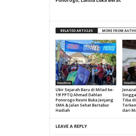
Ponorogo, Lansia Luka Berat
RELATED ARTICLES
MORE FROM AUTH
Headline
Headlin
Ukir Sejarah Baru di Milad ke-
Jenaza
19! PPTQ Ahmad Dahlan
Singga
Ponorogo Resmi Buka Jenjang
Tiba d
SMA & Jalan Sehat Bertabur
Terken
Hadiah
dari M
LEAVE A REPLY