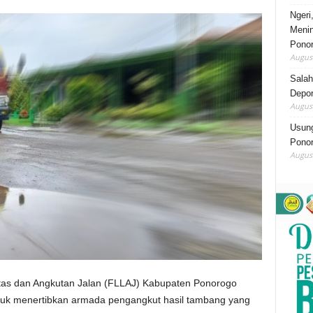
Ngeri
Menin
Pono
August
Salah
Depor
August
Usung
Ponor
August
tas dan Angkutan Jalan (FLLAJ) Kabupaten Ponorogo
tuk menertibkan armada pengangkut hasil tambang yang