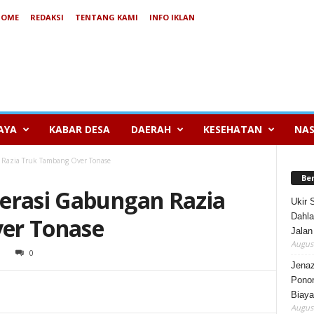
HOME
REDAKSI
TENTANG KAMI
INFO IKLAN
AYA
KABAR DESA
DAERAH
KESEHATAN
NAS
 Razia Truk Tambang Over Tonase
Be
erasi Gabungan Razia
Ukir 
Dahla
er Tonase
Jalan
August
0
Jenaz
Ponor
Biaya
August