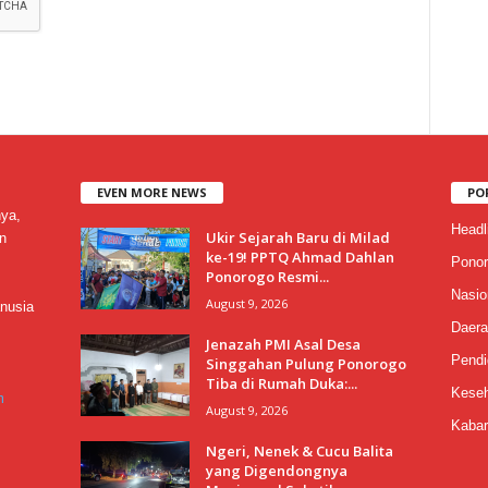
EVEN MORE NEWS
PO
nya,
Headl
Ukir Sejarah Baru di Milad
n
ke-19! PPTQ Ahmad Dahlan
Ponor
Ponorogo Resmi...
Nasio
August 9, 2026
nusia
Daera
Jenazah PMI Asal Desa
Pendi
Singgahan Pulung Ponorogo
Tiba di Rumah Duka:...
Keseh
m
August 9, 2026
Kabar
Ngeri, Nenek & Cucu Balita
yang Digendongnya