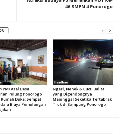
Atraksi Budaya P5 Meriahkan HUT Ke-
46 SMPN 4 Ponorogo
OR
e
Headline
h PMI Asal Desa
Ngeri, Nenek & Cucu Balita
han Pulung Ponorogo
yang Digendongnya
i Rumah Duka: Sempat
Meninggal Seketika Tertabrak
dala Biaya Pemulangan
Truk di Sampung Ponorogo
ajikan