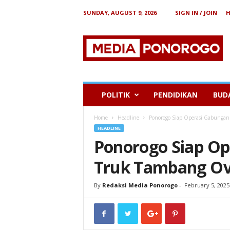
SUNDAY, AUGUST 9, 2026
SIGN IN / JOIN
B
e
r
i
t
a
P
POLITIK
PENDIDIKAN
BUD
o
n
Home
Headline
Ponorogo Siap Operasi Gabungan
o
HEADLINE
r
Ponorogo Siap Op
o
g
Truk Tambang Ov
o
By
Redaksi Media Ponorogo
-
February 5, 2025