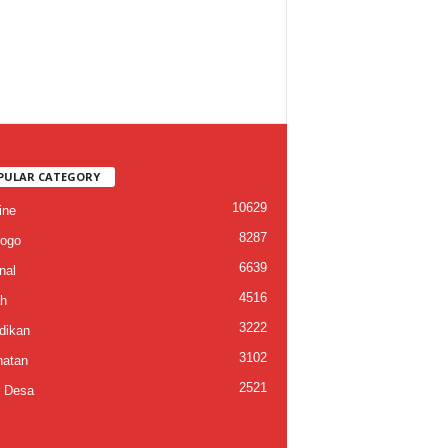
PULAR CATEGORY
10629
ine
8287
ogo
6639
nal
4516
h
3222
dikan
3102
atan
2521
 Desa