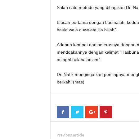
Salah satu metode yang dibagikan Dr. Nafi
Elusan pertama dengan basmalah, kedua de
haula wala quwwata illa billah”.
Adapun kempat dan seterusnya dengan m
mendoakannya dengan kalimat “Hasbunall
astaghfirullahaladzim”.
Dr. Nafik mengingatkan pentingnya mengh
berkah. (mas)
Previous article