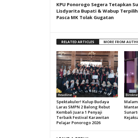
KPU Ponorogo Segera Tetapkan Sug
Lisdyarita Bupati & Wabup Terpilih
Pasca MK Tolak Gugatan
RELATED ARTICLES
MORE FROM AUTH
Headline
Birokra
Spektakuler! Kulup Budaya
Malam 
Laras SMPN 2 Balong Rebut
Mantan
Kembali Juara 1 Penyaji
Sunart
Terbaik Festival Karawitan
Kejaks
Pelajar Ponorogo 2026