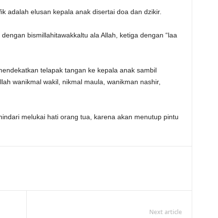
k adalah elusan kepala anak disertai doa dan dzikir.
ngan bismillahitawakkaltu ala Allah, ketiga dengan “laa
endekatkan telapak tangan ke kepala anak sambil
ah wanikmal wakil, nikmal maula, wanikman nashir,
indari melukai hati orang tua, karena akan menutup pintu
Next article