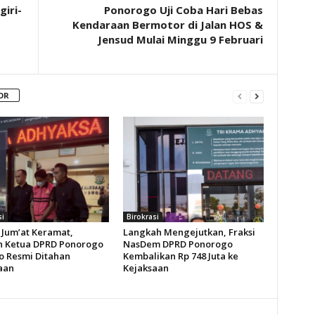
iri-
Ponorogo Uji Coba Hari Bebas
Kendaraan Bermotor di Jalan HOS &
Jensud Mulai Minggu 9 Februari
OR
si
Birokrasi
Jum’at Keramat,
Langkah Mengejutkan, Fraksi
 Ketua DPRD Ponorogo
NasDem DPRD Ponorogo
o Resmi Ditahan
Kembalikan Rp 748 Juta ke
aan
Kejaksaan