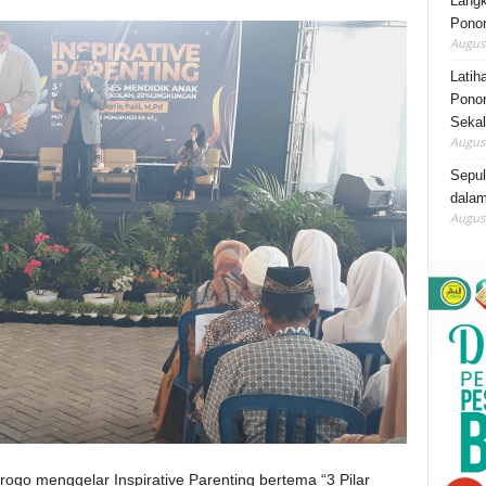
Lang
Ponor
August
Latih
Ponor
Sekal
August
Sepu
dalam
August
go menggelar Inspirative Parenting bertema “3 Pilar