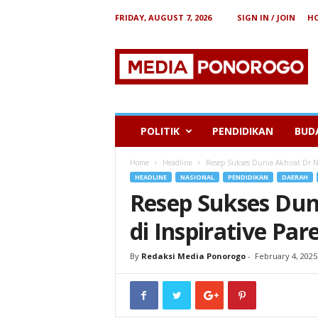
FRIDAY, AUGUST 7, 2026
SIGN IN / JOIN
H
B
e
r
i
t
a
P
POLITIK
PENDIDIKAN
BUD
o
n
Home
Headline
Resep Sukses Dunia Akhirat Dr Naf
o
HEADLINE
NASIONAL
PENDIDIKAN
DAERAH
r
Resep Sukses Duni
o
g
di Inspirative P
o
By
Redaksi Media Ponorogo
-
February 4, 2025