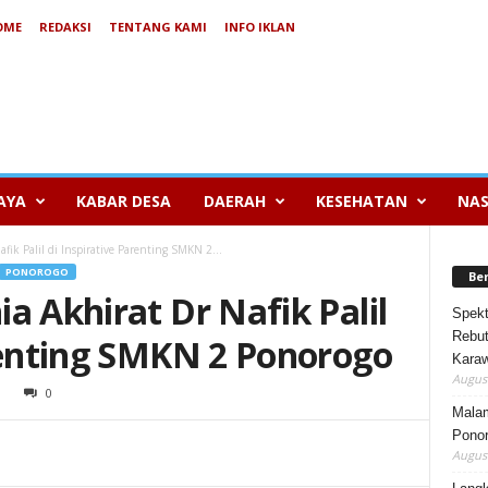
OME
REDAKSI
TENTANG KAMI
INFO IKLAN
AYA
KABAR DESA
DAERAH
KESEHATAN
NAS
ik Palil di Inspirative Parenting SMKN 2...
PONOROGO
Be
a Akhirat Dr Nafik Palil
Spekt
Rebut
arenting SMKN 2 Ponorogo
Karaw
August
0
Mala
Ponor
August