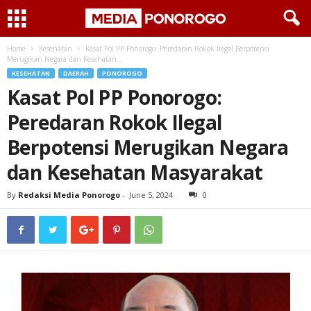
Home
Kesehatan
Kasat Pol PP Ponorogo: Peredaran Rokok Ilegal Berpotensi
Merugikan Negara dan Kesehatan...
KESEHATAN
DAERAH
PONOROGO
Kasat Pol PP Ponorogo:
Peredaran Rokok Ilegal
Berpotensi Merugikan Negara
dan Kesehatan Masyarakat
By
Redaksi Media Ponorogo
-
June 5, 2024
0