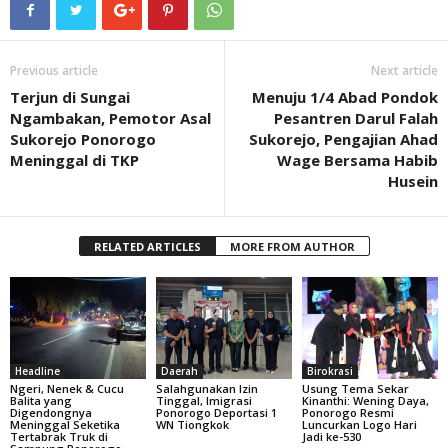
Previous article
Next article
Terjun di Sungai
Menuju 1/4 Abad Pondok
Ngambakan, Pemotor Asal
Pesantren Darul Falah
Sukorejo Ponorogo
Sukorejo, Pengajian Ahad
Meninggal di TKP
Wage Bersama Habib
Husein
RELATED ARTICLES
MORE FROM AUTHOR
Headline
Daerah
Birokrasi
Ngeri, Nenek & Cucu
Salahgunakan Izin
Usung Tema Sekar
Balita yang
Tinggal, Imigrasi
Kinanthi: Wening Daya,
Digendongnya
Ponorogo Deportasi 1
Ponorogo Resmi
Meninggal Seketika
WN Tiongkok
Luncurkan Logo Hari
Tertabrak Truk di
Jadi ke-530