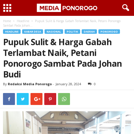
Home
Headline
Pupuk Sulit & Harga Gabah Terlambat Naik, Petani Ponorogo
Sambat Pada Johan...
HEADLINE
KABAR DESA
NASIONAL
POLITIK
DAERAH
PONOROGO
Pupuk Sulit & Harga Gabah
Terlambat Naik, Petani
Ponorogo Sambat Pada Johan
Budi
By
Redaksi Media Ponorogo
-
January 28, 2024
0