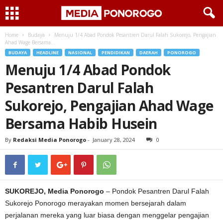
Home
Budaya
Menuju 1/4 Abad Pondok Pesantren Darul Falah Sukorejo, Pengajian
Ahad Wage Bersama...
BUDAYA
HEADLINE
NASIONAL
PENDIDIKAN
DAERAH
PONOROGO
Menuju 1/4 Abad Pondok
Pesantren Darul Falah
Sukorejo, Pengajian Ahad Wage
Bersama Habib Husein
By
Redaksi Media Ponorogo
-
January 28, 2024
0
SUKOREJO, Media Ponorogo
– Pondok Pesantren Darul Falah
Sukorejo Ponorogo merayakan momen bersejarah dalam
perjalanan mereka yang luar biasa dengan menggelar pengajian