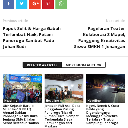
Previous article
Next article
Pupuk Sulit & Harga Gabah
Pagelaran Teater
Terlambat Naik, Petani
Kolaborasi 3 Mapel,
Ponorogo Sambat Pada
Panggung Kreativitas
Johan Budi
Siswa SMKN 1 Jenangan
RELATED ARTICLES
MORE FROM AUTHOR
Headline
Headline
Headline
Ukir Sejarah Baru di
Jenazah PMI Asal Desa
Ngeri, Nenek & Cucu
Milad ke-19! PPTQ
Singgahan Pulung
Balita yang
Ahmad Dahlan
Ponorogo Tiba di
Digendongnya
Ponorogo Resmi Buka
Rumah Duka: Sempat
Meninggal Seketika
Jenjang SMA & Jalan
Terkendala Biaya
Tertabrak Truk di
Sehat Bertabur Hadiah
Pemulangan dari
Sampung Ponorogo
Majikan