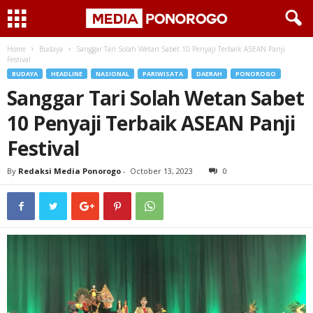
Home
Budaya
Sanggar Tari Solah Wetan Sabet 10 Penyaji Terbaik ASEAN Panji
Festival
BUDAYA
HEADLINE
NASIONAL
PARIWISATA
DAERAH
PONOROGO
Sanggar Tari Solah Wetan Sabet
10 Penyaji Terbaik ASEAN Panji
Festival
By
Redaksi Media Ponorogo
-
October 13, 2023
0