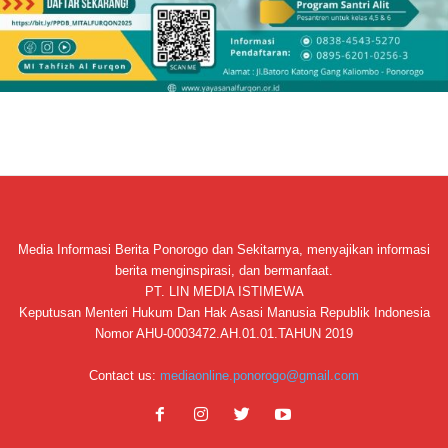
Media Informasi Berita Ponorogo dan Sekitarnya, menyajikan informasi
berita menginspirasi, dan bermanfaat.
PT. LIN MEDIA ISTIMEWA
Keputusan Menteri Hukum Dan Hak Asasi Manusia Republik Indonesia
Nomor AHU-0003472.AH.01.01.TAHUN 2019
Contact us:
mediaonline.ponorogo@gmail.com