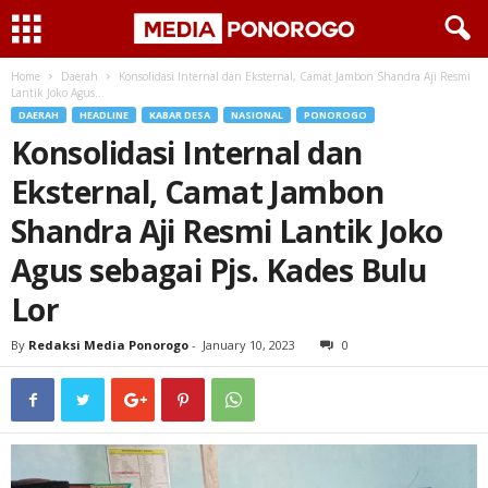
Home
Daerah
Konsolidasi Internal dan Eksternal, Camat Jambon Shandra Aji Resmi
Lantik Joko Agus...
DAERAH
HEADLINE
KABAR DESA
NASIONAL
PONOROGO
Konsolidasi Internal dan
Eksternal, Camat Jambon
Shandra Aji Resmi Lantik Joko
Agus sebagai Pjs. Kades Bulu
Lor
By
Redaksi Media Ponorogo
-
January 10, 2023
0