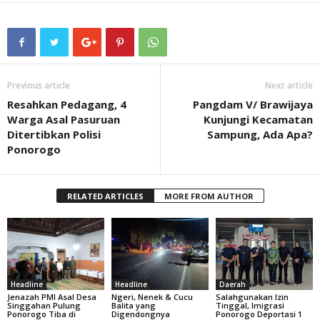
Previous article
Next article
Resahkan Pedagang, 4
Pangdam V/ Brawijaya
Warga Asal Pasuruan
Kunjungi Kecamatan
Ditertibkan Polisi
Sampung, Ada Apa?
Ponorogo
RELATED ARTICLES
MORE FROM AUTHOR
Headline
Headline
Daerah
Jenazah PMI Asal Desa
Ngeri, Nenek & Cucu
Salahgunakan Izin
Singgahan Pulung
Balita yang
Tinggal, Imigrasi
Ponorogo Tiba di
Digendongnya
Ponorogo Deportasi 1