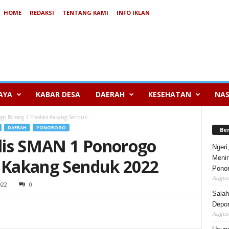
HOME
REDAKSI
TENTANG KAMI
INFO IKLAN
AYA
KABAR DESA
DAERAH
KESEHATAN
NAS
ogo Borong 3 Prestasi Kakang Senduk...
DAERAH
PONOROGO
Be
alis SMAN 1 Ponorogo
Ngeri
Menin
i Kakang Senduk 2022
Pono
August
022
0
Salah
Depor
August