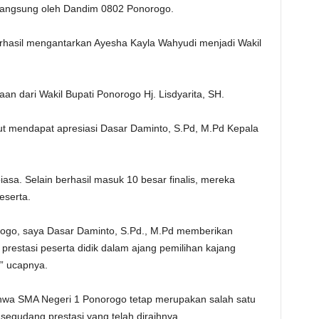
langsung oleh Dandim 0802 Ponorogo.
rhasil mengantarkan Ayesha Kayla Wahyudi menjadi Wakil
n dari Wakil Bupati Ponorogo Hj. Lisdyarita, SH.
but mendapat apresiasi Dasar Daminto, S.Pd, M.Pd Kepala
asa. Selain berhasil masuk 10 besar finalis, mereka
serta.
ogo, saya Dasar Daminto, S.Pd., M.Pd memberikan
n prestasi peserta didik dalam ajang pemilihan kajang
” ucapnya.
bahwa SMA Negeri 1 Ponorogo tetap merupakan salah satu
egudang prestasi yang telah diraihnya.