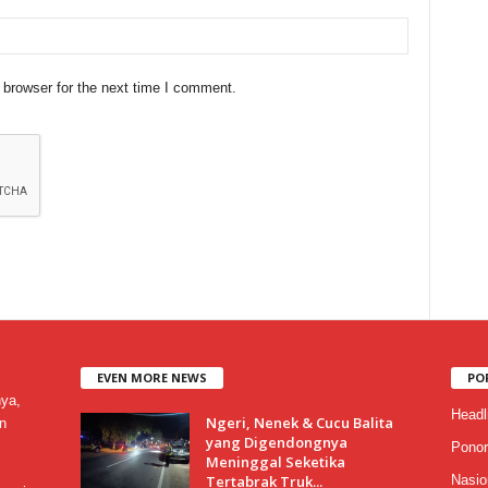
 browser for the next time I comment.
EVEN MORE NEWS
PO
nya,
Headl
Ngeri, Nenek & Cucu Balita
n
yang Digendongnya
Ponor
Meninggal Seketika
Tertabrak Truk...
Nasio