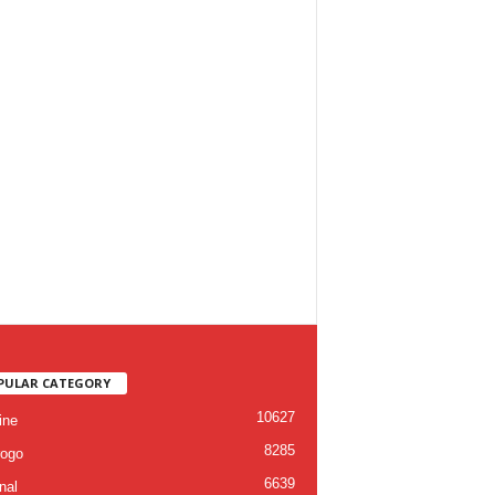
PULAR CATEGORY
10627
ine
8285
ogo
6639
nal