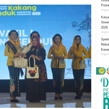
Usung
Ponor
August
Karya
Stree
2026
August
Spekt
Rebut
Karaw
August