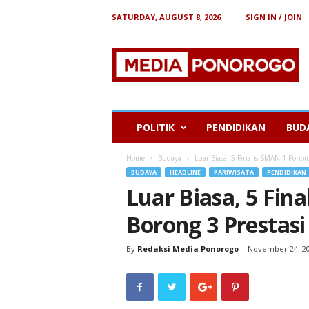
SATURDAY, AUGUST 8, 2026
SIGN IN / JOIN
B
e
r
i
t
a
P
POLITIK
PENDIDIKAN
BUD
o
n
Home
Budaya
Luar Biasa, 5 Finalis SMAN 1 Ponor
o
BUDAYA
HEADLINE
PARIWISATA
PENDIDIKAN
r
Luar Biasa, 5 Fin
o
g
Borong 3 Prestas
o
By
Redaksi Media Ponorogo
-
November 24, 2