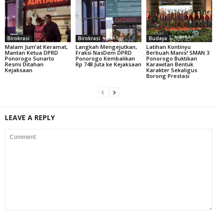
Birokrasi
Birokrasi
Budaya
Malam Jum’at Keramat,
Langkah Mengejutkan,
Latihan Kontinyu
Mantan Ketua DPRD
Fraksi NasDem DPRD
Berbuah Manis! SMAN 3
Ponorogo Sunarto
Ponorogo Kembalikan
Ponorogo Buktikan
Resmi Ditahan
Rp 748 Juta ke Kejaksaan
Karawitan Bentuk
Kejaksaan
Karakter Sekaligus
Borong Prestasi
LEAVE A REPLY