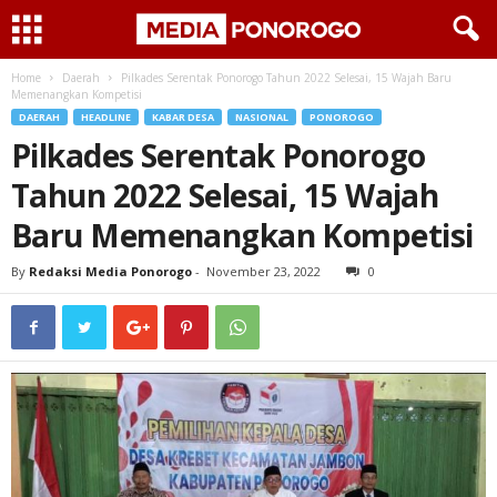
Home
Daerah
Pilkades Serentak Ponorogo Tahun 2022 Selesai, 15 Wajah Baru
Memenangkan Kompetisi
DAERAH
HEADLINE
KABAR DESA
NASIONAL
PONOROGO
Pilkades Serentak Ponorogo
Tahun 2022 Selesai, 15 Wajah
Baru Memenangkan Kompetisi
By
Redaksi Media Ponorogo
-
November 23, 2022
0