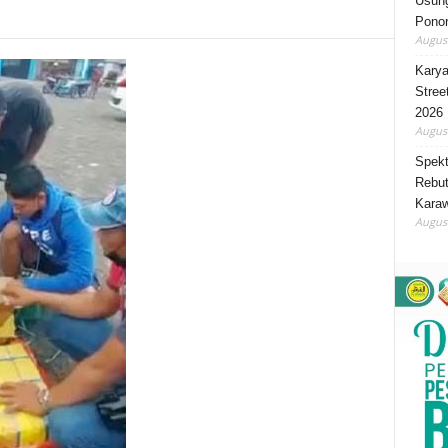
Usung
Ponor
August
Karya
Stree
2026
August
Spekt
Rebut
Karaw
August