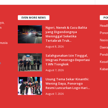
EVEN MORE NEWS
PO
nya,
Headl
Ngeri, Nenek & Cucu Balita
n
yang Digendongnya
Ponor
Meninggal Seketika
Tertabrak Truk...
Nasio
nusia
August 8, 2026
Daera
Pendi
Salahgunakan Izin Tinggal,
Imigrasi Ponorogo Deportasi
Keseh
m
1 WN Tiongkok
Kabar
August 7, 2026
Usung Tema Sekar Kinanthi:
Wening Daya, Ponorogo
Resmi Luncurkan Logo Hari...
August 7, 2026