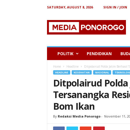
SATURDAY, AUGUST 8, 2026
SIGN IN / JOIN
B
e
r
i
t
a
P
POLITIK
PENDIDIKAN
BUD
o
n
Home
Headline
Ditpolairud Polda Jatim Berhasil
o
HEADLINE
KESEHATAN
NASIONAL
TEKNOLOG
r
Ditpolairud Polda
o
g
Tersanangka Resi
o
Bom Ikan
By
Redaksi Media Ponorogo
-
November 11, 2