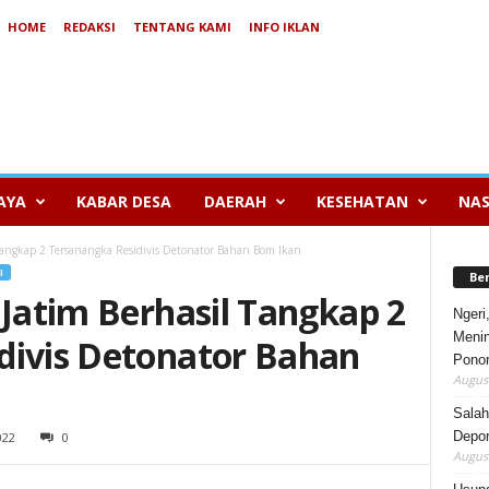
HOME
REDAKSI
TENTANG KAMI
INFO IKLAN
AYA
KABAR DESA
DAERAH
KESEHATAN
NAS
 Tangkap 2 Tersanangka Residivis Detonator Bahan Bom Ikan
I
Be
 Jatim Berhasil Tangkap 2
Ngeri
Menin
divis Detonator Bahan
Pono
August
Salah
Depor
022
0
August