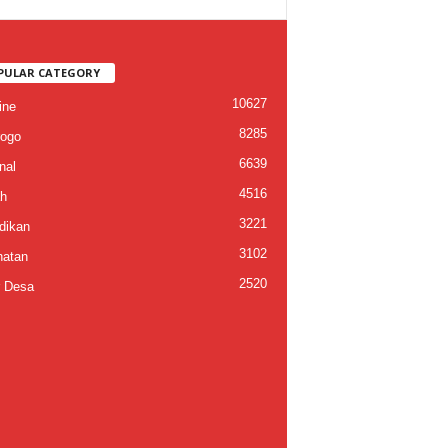
PULAR CATEGORY
10627
ine
8285
ogo
6639
nal
4516
h
3221
dikan
3102
atan
2520
 Desa