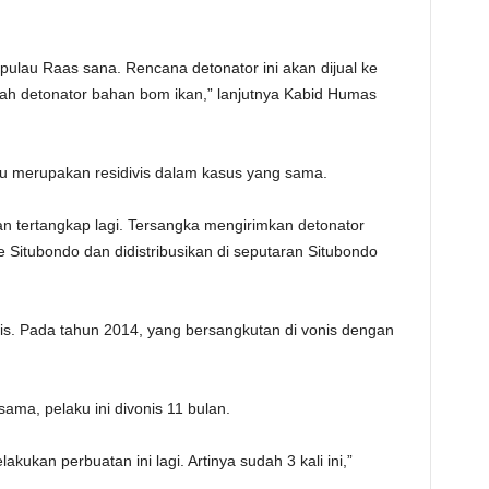
 pulau Raas sana. Rencana detonator ini akan dijual ke
lah detonator bahan bom ikan,” lanjutnya Kabid Humas
u merupakan residivis dalam kasus yang sama.
an tertangkap lagi. Tersangka mengirimkan detonator
e Situbondo dan didistribusikan di seputaran Situbondo
vis. Pada tahun 2014, yang bersangkutan di vonis dengan
ma, pelaku ini divonis 11 bulan.
akukan perbuatan ini lagi. Artinya sudah 3 kali ini,”